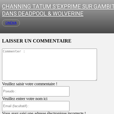
CHANNING TATUM S’EXPRIME SUR GAMBI
DANS DEADPOOL & WOLVERINE
CINÉMA
LAISSER UN COMMENTAIRE
Commente
:
Veuillez saisir votre commentaire !
Pseudo
:
Veuillez entrer votre nom ici
Email
(facultatif)
:
Vous avez saisi une adresse électronique incorrecte !