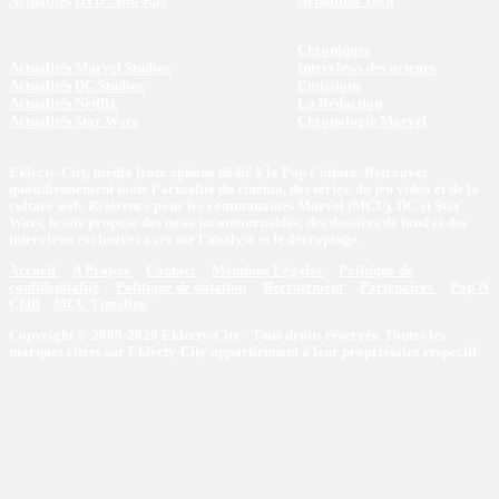
Actualités DVD / Blu-Ray
Actualités Tech
Chroniques
Actualités Marvel Studios
Interviews des acteurs
Actualités DC Studios
Emissions
Actualités Netflix
La Rédaction
Actualités Star Wars
Chronologie Marvel
Eklecty-City, média francophone dédié à la Pop Culture. Retrouvez
quotidiennement toute l’actualité du cinéma, des séries, du jeu vidéo et de la
culture web. Référence pour les communautés Marvel (MCU), DC et Star
Wars, le site propose des news incontournables, des dossiers de fond et des
interviews exclusives axés sur l'analyse et le décryptage.
Accueil
A Propos
Contact
Mentions Légales
Politique de
confidentialité
Politique de notation
Recrutement
Partenaires
Pop'N
Chill
MCU Timeline
Copyright © 2009-2026 Eklecty-City - Tous droits réservés. Toutes les
marques citées sur Eklecty-City appartiennent à leur propriétaire respectif.