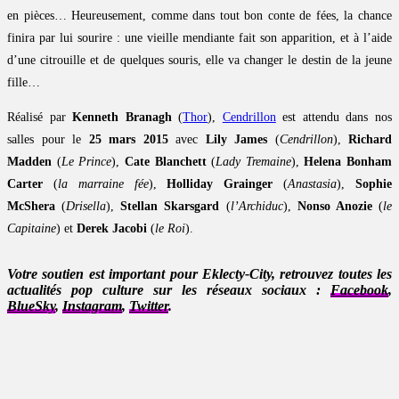
en pièces… Heureusement, comme dans tout bon conte de fées, la chance
finira par lui sourire : une vieille mendiante fait son apparition, et à l’aide
d’une citrouille et de quelques souris, elle va changer le destin de la jeune
fille…
Réalisé par
Kenneth Branagh
(
Thor
),
Cendrillon
est attendu dans nos
salles pour le
25 mars 2015
avec
Lily James
(
Cendrillon
),
Richard
Madden
(
Le Prince
),
Cate Blanchett
(
Lady Tremaine
),
Helena Bonham
Carter
(
la marraine fée
),
Holliday Grainger
(
Anastasia
),
Sophie
McShera
(
Drisella
),
Stellan Skarsgard
(
l’Archiduc
),
Nonso Anozie
(
le
Capitaine
) et
Derek Jacobi
(
le Roi
).
Votre soutien est important pour Eklecty-City, retrouvez toutes les
actualités pop culture sur les réseaux sociaux :
Facebook
,
BlueSky
,
Instagram
,
Twitter
.