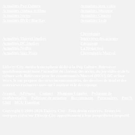
Actualités Pop Culture
Actualités jeux vidéo
Actualités cinéma et films
Actualités Musique
Actualités Séries
Actualités Comics
Actualités DVD / Blu-Ray
Actualités Tech
Chroniques
Actualités Marvel Studios
Interviews des acteurs
Actualités DC Studios
Emissions
Actualités Netflix
La Rédaction
Actualités Star Wars
Chronologie Marvel
Eklecty-City, média francophone dédié à la Pop Culture. Retrouvez
quotidiennement toute l’actualité du cinéma, des séries, du jeu vidéo et de la
culture web. Référence pour les communautés Marvel (MCU), DC et Star
Wars, le site propose des news incontournables, des dossiers de fond et des
interviews exclusives axés sur l'analyse et le décryptage.
Accueil
A Propos
Contact
Mentions Légales
Politique de
confidentialité
Politique de notation
Recrutement
Partenaires
Pop'N
Chill
MCU Timeline
Copyright © 2009-2026 Eklecty-City - Tous droits réservés. Toutes les
marques citées sur Eklecty-City appartiennent à leur propriétaire respectif.