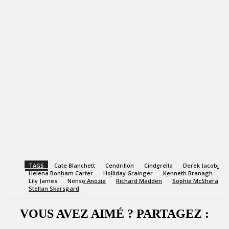
TAGS
Cate Blanchett
Cendrillon
Cinderella
Derek Jacobi
Helena Bonham Carter
Holliday Grainger
Kenneth Branagh
Lily James
Nonso Anozie
Richard Madden
Sophie McShera
Stellan Skarsgard
VOUS AVEZ AIMÉ ? PARTAGEZ :