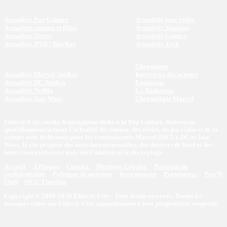
Actualités Pop Culture
Actualités jeux vidéo
Actualités cinéma et films
Actualités Musique
Actualités Séries
Actualités Comics
Actualités DVD / Blu-Ray
Actualités Tech
Chroniques
Actualités Marvel Studios
Interviews des acteurs
Actualités DC Studios
Emissions
Actualités Netflix
La Rédaction
Actualités Star Wars
Chronologie Marvel
Eklecty-City, média francophone dédié à la Pop Culture. Retrouvez
quotidiennement toute l’actualité du cinéma, des séries, du jeu vidéo et de la
culture web. Référence pour les communautés Marvel (MCU), DC et Star
Wars, le site propose des news incontournables, des dossiers de fond et des
interviews exclusives axés sur l'analyse et le décryptage.
Accueil
A Propos
Contact
Mentions Légales
Politique de
confidentialité
Politique de notation
Recrutement
Partenaires
Pop'N
Chill
MCU Timeline
Copyright © 2009-2026 Eklecty-City - Tous droits réservés. Toutes les
marques citées sur Eklecty-City appartiennent à leur propriétaire respectif.