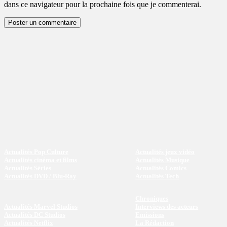
dans ce navigateur pour la prochaine fois que je commenterai.
Actualités Pop Culture
Actualités jeux vidéo
Actualités cinéma et films
Actualités Musique
Actualités Séries
Actualités Comics
Actualités DVD / Blu-Ray
Actualités Tech
Chroniques
Actualités Marvel Studios
Interviews des acteurs
Actualités DC Studios
Emissions
Actualités Netflix
La Rédaction