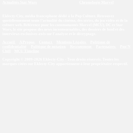
Actualités Star Wars
Chronologie Marvel
Eklecty-City, média francophone dédié à la Pop Culture. Retrouvez
quotidiennement toute l’actualité du cinéma, des séries, du jeu vidéo et de la
culture web. Référence pour les communautés Marvel (MCU), DC et Star
Wars, le site propose des news incontournables, des dossiers de fond et des
interviews exclusives axés sur l'analyse et le décryptage.
Accueil
A Propos
Contact
Mentions Légales
Politique de
confidentialité
Politique de notation
Recrutement
Partenaires
Pop'N
Chill
MCU Timeline
Copyright © 2009-2026 Eklecty-City - Tous droits réservés. Toutes les
marques citées sur Eklecty-City appartiennent à leur propriétaire respectif.