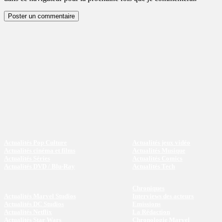
Actualités Pop Culture
Actualités jeux vidéo
Actualités cinéma et films
Actualités Musique
Actualités Séries
Actualités Comics
Actualités DVD / Blu-Ray
Actualités Tech
Chroniques
Actualités Marvel Studios
Interviews des acteurs
Actualités DC Studios
Emissions
Actualités Netflix
La Rédaction
Actualités Star Wars
Chronologie Marvel