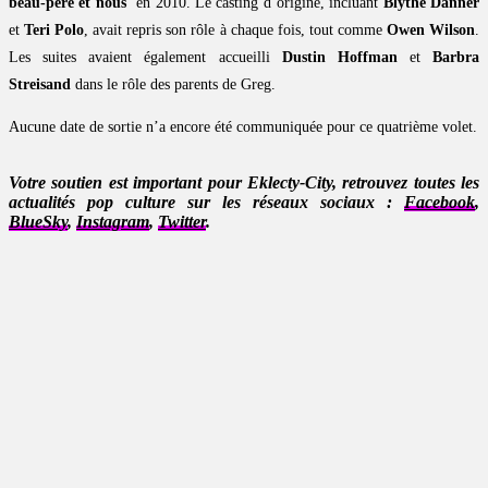
beau-père et nous
‘ en 2010. Le casting d’origine, incluant
Blythe Danner
et
Teri Polo
, avait repris son rôle à chaque fois, tout comme
Owen Wilson
.
Les suites avaient également accueilli
Dustin Hoffman
et
Barbra
Streisand
dans le rôle des parents de Greg.
Aucune date de sortie n’a encore été communiquée pour ce quatrième volet.
Votre soutien est important pour Eklecty-City, retrouvez toutes les
actualités pop culture sur les réseaux sociaux :
Facebook
,
BlueSky
,
Instagram
,
Twitter
.