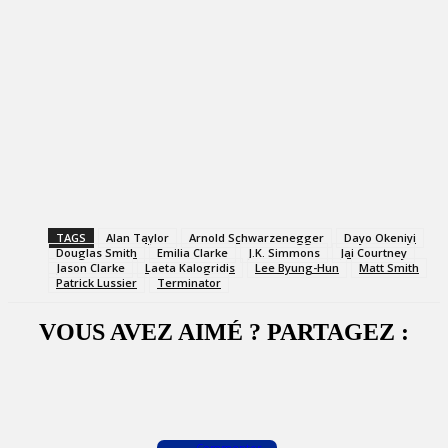
TAGS
Alan Taylor
Arnold Schwarzenegger
Dayo Okeniyi
Douglas Smith
Emilia Clarke
J.K. Simmons
Jai Courtney
Jason Clarke
Laeta Kalogridis
Lee Byung-Hun
Matt Smith
Patrick Lussier
Terminator
VOUS AVEZ AIMÉ ? PARTAGEZ :
Facebook
X
WhatsApp
Commenter