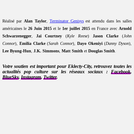
Réalisé par
Alan Taylor
,
Terminator Genisys
est attendu dans les salles
américaines le
26 Juin 2015
et le
1er juillet 2015
en France avec
Arnold
Schwarzenegger
,
Jai Courtney
(
Kyle Reese
)
Jason Clarke
(
John
Connor
),
Emilia Clarke
(
Sarah Connor
),
Dayo Okeniyi
(
Danny Dyson
),
Lee Byung-Hun
,
J.K. Simmons
,
Matt Smith
et
Douglas Smith
.
Votre soutien est important pour Eklecty-City, retrouvez toutes les
actualités pop culture sur les réseaux sociaux :
Facebook
,
BlueSky
,
Instagram
,
Twitter
.