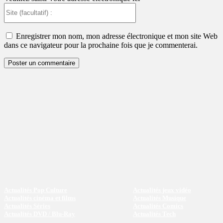
Site
(facultatif)
:
Enregistrer mon nom, mon adresse électronique et mon site Web
dans ce navigateur pour la prochaine fois que je commenterai.
Actualités Pop Culture
Actualités jeux vidéo
Actualités cinéma et films
Actualités Musique
Actualités Séries
Actualités Comics
Actualités DVD / Blu-Ray
Actualités Tech