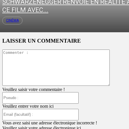
SCHWARZENEGGER RENVOIE EN RÉALITÉ 
CE FILM AVEC...
CINÉMA
LAISSER UN COMMENTAIRE
Commente
:
Veuillez saisir votre commentaire !
Pseudo
:
Veuillez entrer votre nom ici
Email
(facultatif)
:
Vous avez saisi une adresse électronique incorrecte !
Veuillez saisir votre adresse électronique ici