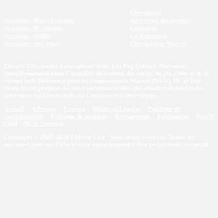
Chroniques
Actualités Marvel Studios
Interviews des acteurs
Actualités DC Studios
Emissions
Actualités Netflix
La Rédaction
Actualités Star Wars
Chronologie Marvel
Eklecty-City, média francophone dédié à la Pop Culture. Retrouvez
quotidiennement toute l’actualité du cinéma, des séries, du jeu vidéo et de la
culture web. Référence pour les communautés Marvel (MCU), DC et Star
Wars, le site propose des news incontournables, des dossiers de fond et des
interviews exclusives axés sur l'analyse et le décryptage.
Accueil
A Propos
Contact
Mentions Légales
Politique de
confidentialité
Politique de notation
Recrutement
Partenaires
Pop'N
Chill
MCU Timeline
Copyright © 2009-2026 Eklecty-City - Tous droits réservés. Toutes les
marques citées sur Eklecty-City appartiennent à leur propriétaire respectif.