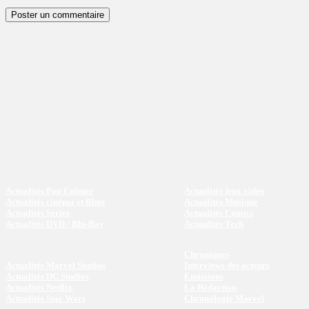
Actualités Pop Culture
Actualités jeux vidéo
Actualités cinéma et films
Actualités Musique
Actualités Séries
Actualités Comics
Actualités DVD / Blu-Ray
Actualités Tech
Chroniques
Actualités Marvel Studios
Interviews des acteurs
Actualités DC Studios
Emissions
Actualités Netflix
La Rédaction
Actualités Star Wars
Chronologie Marvel