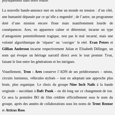
physiquement dans notre réalité.
La nouvelle bande-annonce met en scène un monde en tension : d’un côté,
une humanité dépassée par ce qu’elle a engendré ; de l’autre, un programme
doté d’une mission encore floue mais manifestement lourde de
conséquences. Ares, en apparence calme et déterminé, incarne un type
d’antagoniste potentiellement tragique, non pas le mal incarné, mais une
volonté algorithmique de ‘réparer’ ou ‘corriger’ le réel.
Evan Peters
et
Gillian Anderson
incarne respectivement Julian et Elisabeth Dillinger, un
nom qui évoque un héritage narratif direct avec le tout premier Tron,
faisant le lien entre les générations et les intrigues.
Visuellement,
Tron : Ares
conserve l’ADN de ses prédécesseurs – néons,
circuits lumineux, véhicules stylisés – tout en adoptant une approche plus
brute, plus organique. Le choix du groupe
Nine Inch Nails
à la bande
originale – succédant à
Daft Punk
– en dit long sur ce changement de ton.
Ce sera la première BO de film créditée officiellement sous le nom du
groupe, après des années de collaborations sous les noms de
Trent Reznor
et
Atticus Ross
.