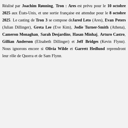
Réalisé par
Joachim Rønning
,
Tron : Ares
est prévu pour le
10 octobre
2025
aux États-Unis, et une sortie française est attendue pour le
8 octobre
2025
. Le casting de
Tron 3
se compose de
Jared Leto
(Ares),
Evan Peters
(Julian Dillinger),
Greta Lee
(Eve Kim),
Jodie Turner-Smith
(Athena),
Cameron Monaghan
,
Sarah Desjardins
,
Hasan Minhaj
,
Arturo Castro
,
Gillian Anderson
(Elisabeth Dillinger) et
Jeff Bridges
(Kevin Flynn).
Nous ignorons encore si
Olivia Wilde
et
Garrett Hedlund
reprendront
leur rôle de Quorra et de Sam Flynn.