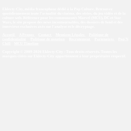
Eklecty-City, média francophone dédié à la Pop Culture. Retrouvez
quotidiennement toute l’actualité du cinéma, des séries, du jeu vidéo et de la
culture web. Référence pour les communautés Marvel (MCU), DC et Star
Wars, le site propose des news incontournables, des dossiers de fond et des
interviews exclusives axés sur l'analyse et le décryptage.
Accueil
A Propos
Contact
Mentions Légales
Politique de
confidentialité
Politique de notation
Recrutement
Partenaires
Pop'N
Chill
MCU Timeline
Copyright © 2009-2026 Eklecty-City - Tous droits réservés. Toutes les
marques citées sur Eklecty-City appartiennent à leur propriétaire respectif.