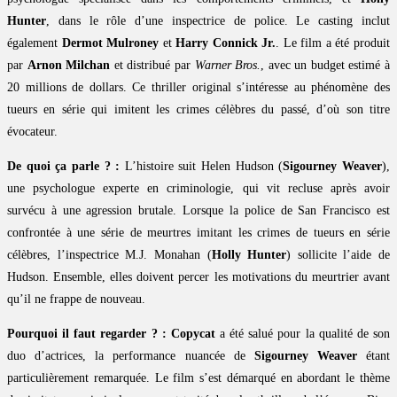
Hunter
, dans le rôle d’une inspectrice de police. Le casting inclut
également
Dermot Mulroney
et
Harry Connick Jr.
. Le film a été produit
par
Arnon Milchan
et distribué par
Warner Bros.
, avec un budget estimé à
20 millions de dollars. Ce thriller original s’intéresse au phénomène des
tueurs en série qui imitent les crimes célèbres du passé, d’où son titre
évocateur.
De quoi ça parle ? :
L’histoire suit Helen Hudson (
Sigourney Weaver
),
une psychologue experte en criminologie, qui vit recluse après avoir
survécu à une agression brutale. Lorsque la police de San Francisco est
confrontée à une série de meurtres imitant les crimes de tueurs en série
célèbres, l’inspectrice M.J. Monahan (
Holly Hunter
) sollicite l’aide de
Hudson. Ensemble, elles doivent percer les motivations du meurtrier avant
qu’il ne frappe de nouveau.
Pourquoi il faut regarder ? :
Copycat
a été salué pour la qualité de son
duo d’actrices, la performance nuancée de
Sigourney Weaver
étant
particulièrement remarquée. Le film s’est démarqué en abordant le thème