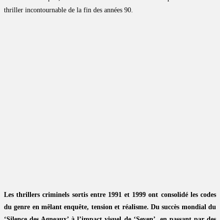
thriller incontournable de la fin des années 90.
Les thrillers criminels sortis entre 1991 et 1999 ont consolidé les codes
du genre en mêlant enquête, tension et réalisme. Du succès mondial du
‘Silence des Agneaux’ à l’impact visuel de ‘Seven’, en passant par des