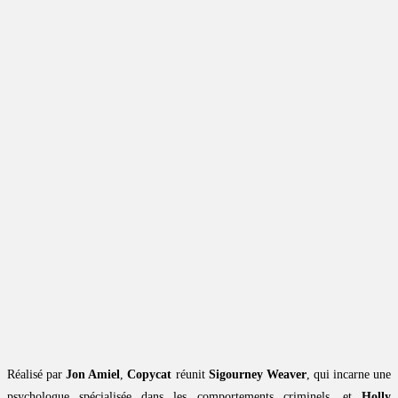
Réalisé par
Jon Amiel
,
Copycat
réunit
Sigourney Weaver
, qui incarne une
psychologue spécialisée dans les comportements criminels, et
Holly