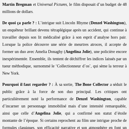
Martin Bregman
et
Universal Pictures
, le film disposait d’un budget de 48
millions de dollars.
De quoi ça parle ? :
L’intrigue suit Lincoln Rhyme (
Denzel Washington
),
un enquêteur brillant devenu tétraplégique après un accident, qui continue à
travailler depuis son lit médicalisé grâce à son esprit d’analyse hors pair.
Lorsque la police découvre une série de meurtres atroces, il accepte de
former un duo avec Amelia Donaghy (
Angelina Jolie
), une policière encore
inexpérimentée. Ensemble, ils tentent de déchiffrer les indices laissés par un
tueur méthodique, surnommé le ‘Collectionneur d’os’, qui sème la terreur à
New York.
Pourquoi il faut regarder ? :
À sa sortie,
The Bone Collector
a séduit le
public grâce à la force de son duo principal. Les critiques ont
particulièrement noté la performance de
Denzel Washington
, capable
d’incarner un personnage immobilisé mais d’une intensité remarquable,
ainsi que celle d’
Angelina Jolie
, qui a confirmé son statut d’étoile
montante de l’époque. Si certains reprochent au film une intrigue proche de
formules classiques, son efficacité narrative et son atmosphère en font un