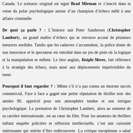
Canada. Le scénario original est signé
Brad Mirman
et s’inscrit dans la
veine du polar psychologique autour d’un champion d’échecs mêlé à une
affaire criminelle.
De quoi ça parle ? :
L’histoire suit Peter Sanderson (
Christopher
Lambert
), un grand maître d’échecs qui se retrouve accusé de plusieurs
meurtres sordides. Tandis que les cadavres s’accumulent, la police doute de
son innocence et le spectateur est entraîné dans un jeu de piste où la logique
et la manipulation se mêlent. Le titre anglais,
Knight Moves
, fait référence
à la stratégie des échecs, mais aussi aux déplacements imprévisibles du
tueur.
Pourquoi il faut regarder ? :
Même s’il n’a pas connu un énorme succès
commercial, Face à face a gagné une petite réputation de thriller noir des
années 90, apprécié pour son atmosphère tendue et son intrigue
psychologique. La prestation de Christopher Lambert, alors au sommet de
sa carrière internationale, est au cœur du film. Pour les amateurs de thrillers
mêlant enquête policière et réflexion intellectuelle, c’est une curiosité
intéressante qui mérite d’être redécouverte. La critique européenne a salué