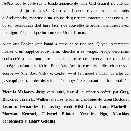
Netflix
lève le voile sur la bande-annonce de ‘
The Old Guard 2
‘, attendu
pour le
2 juillet 2025
.
Charlize Theron
revient sous les traits
d’Andromache, meneuse d’un groupe de guerriers immortels, dans une suite
où son personnage doit faire face à de nouvelles tensions, notamment avec
une figure énigmatique incarnée par
Uma Thurman
.
Alors que Booker reste banni à cause de sa trahison, Quynh, récemment
libérée d’un supplice sous-marin, cherche à se venger. Andy, désormais
confrontée à une mortalité inattendue, tente de préserver ce qu’elle a
protégé pendant des siècles. Pour faire face à cette crise, elle reforme son
équipe — Nile, Joe, Nicky et Copley — et fait appel à Tuah, un allié du
passé qui pourrait bien détenir la clé du mystère entourant leur immortalité.
Victoria Mahoney
dirige cette suite, issue d’un scénario coécrit par
Greg
Rucka
et
Sarah L. Walker
, d’après le roman graphique de
Greg Rucka
et
Leandro Fernandez
. Le casting réunit
KiKi Layne
,
Luca Marinelli
,
Marwan Kenzari
,
Chiwetel Ejiofor
,
Veronica Ngo
,
Matthias
Schoenaerts
et
Henry Golding
.