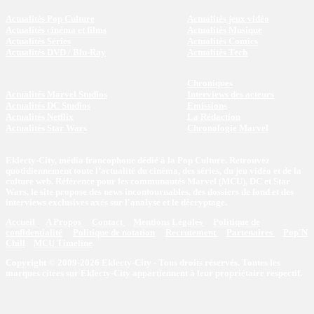
Actualités Pop Culture
Actualités jeux vidéo
Actualités cinéma et films
Actualités Musique
Actualités Séries
Actualités Comics
Actualités DVD / Blu-Ray
Actualités Tech
Chroniques
Actualités Marvel Studios
Interviews des acteurs
Actualités DC Studios
Emissions
Actualités Netflix
La Rédaction
Actualités Star Wars
Chronologie Marvel
Eklecty-City, média francophone dédié à la Pop Culture. Retrouvez
quotidiennement toute l’actualité du cinéma, des séries, du jeu vidéo et de la
culture web. Référence pour les communautés Marvel (MCU), DC et Star
Wars, le site propose des news incontournables, des dossiers de fond et des
interviews exclusives axés sur l'analyse et le décryptage.
Accueil
A Propos
Contact
Mentions Légales
Politique de
confidentialité
Politique de notation
Recrutement
Partenaires
Pop'N
Chill
MCU Timeline
Copyright © 2009-2026 Eklecty-City - Tous droits réservés. Toutes les
marques citées sur Eklecty-City appartiennent à leur propriétaire respectif.