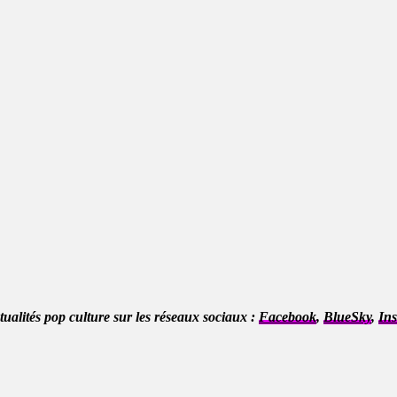
ctualités pop culture sur les réseaux sociaux :
Facebook
,
BlueSky
,
In