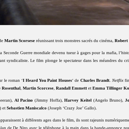
 de
Martin Scorsese
réunissant trois monstres sacrés du cinéma,
Robert
 Seconde Guerre mondiale devenu tueur à gages pour la mafia, l’histoir
nt syndicaliste. Le film plonge le spectateur dans les méandres du crim
ur le roman ‘
I Heard You Paint Houses
‘ de
Charles Brandt
.
Netflix
fin
 Rosenthal
,
Martin Scorcese
,
Randall Emmett
et
Emma Tillinger Ko
heeran),
Al Pacino
(Jimmy Hoffa),
Harvey Keitel
(Angelo Bruno),
Jo
) et
Sebastien Maniscalco
(Joseph ‘Crazy Joe’ Gallo).
pparaissent à différents ages dans le film, ils sont rajeunis numériquem
lan de De Niro avec le téléphone à la main dans la bande-annonce nous