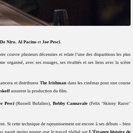
 De Niro
,
Al Pacino
et
Joe Pesci
.
e couvre plusieurs décennies et relate l’une des disparitions les plus
e organisé, avec ses rouages, ses rivalités et ses liens avec la scène
ancera et distribuera
The Irishman
dans les cinémas pour une course
skoff
assurent la production du film.
e Pesci
(Russell Bufalino),
Bobby Cannavale
(Felix ‘Skinny Razor’
ent. Si cette technique de rajeunissement est encore à ses débuts – bien
 parait moins propre que le travail réalisé sur
L’Étrange histoire de