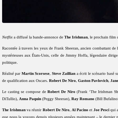
Netflix
a diffusé la bande-annonce de
The Irishman
, le prochain film
Racontée à travers les yeux de Frank Sheeran, ancien combattant de la
mystérieuses aux États-Unis, celle de Jimmy Hoffa, légendaire dirigea
politique.
Réalisé par
Martin Scorsese
,
Steve Zaillian
a écrit le scénario basé s
de qualification aux Oscars.
Robert De Niro
,
Gaston Pavlovich
,
Jane
Le casting se compose de
Robert De Niro
(Frank ‘The Irishman S
DiTullio),
Anna Paquin
(Peggy Sheeran),
Ray Romano
(Bill Bufalino
The Irishman
va réunir
Robert De Niro
,
Al Pacino
et
Joe Pesci
qui a
que nous la voyons depuis plusieurs années maintenant – le dernier p