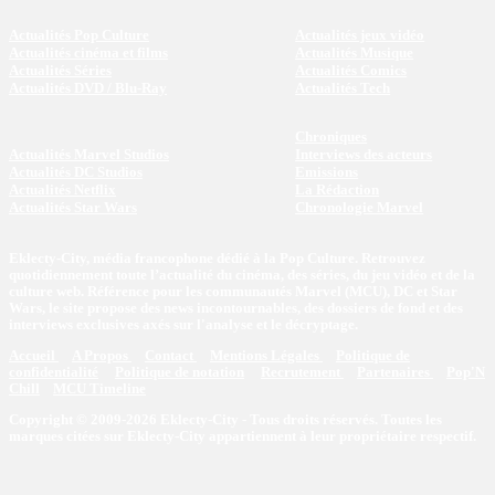
Actualités Pop Culture
Actualités jeux vidéo
Actualités cinéma et films
Actualités Musique
Actualités Séries
Actualités Comics
Actualités DVD / Blu-Ray
Actualités Tech
Chroniques
Actualités Marvel Studios
Interviews des acteurs
Actualités DC Studios
Emissions
Actualités Netflix
La Rédaction
Actualités Star Wars
Chronologie Marvel
Eklecty-City, média francophone dédié à la Pop Culture. Retrouvez
quotidiennement toute l’actualité du cinéma, des séries, du jeu vidéo et de la
culture web. Référence pour les communautés Marvel (MCU), DC et Star
Wars, le site propose des news incontournables, des dossiers de fond et des
interviews exclusives axés sur l'analyse et le décryptage.
Accueil
A Propos
Contact
Mentions Légales
Politique de
confidentialité
Politique de notation
Recrutement
Partenaires
Pop'N
Chill
MCU Timeline
Copyright © 2009-2026 Eklecty-City - Tous droits réservés. Toutes les
marques citées sur Eklecty-City appartiennent à leur propriétaire respectif.