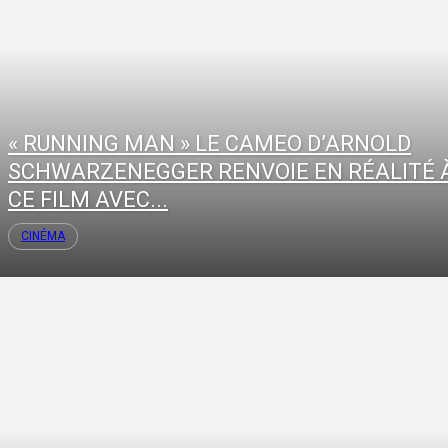
« RUNNING MAN » LE CAMEO D’ARNOLD
SCHWARZENEGGER RENVOIE EN RÉALITÉ 
CE FILM AVEC...
CINÉMA