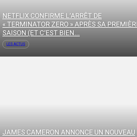
NETFLIX CONFIRME L’ARRÊT DE
« TERMINATOR ZERO » APRÈS SA PREMIÈR
SAISON (ET C’EST BIEN...
LES ACTUS
JAMES CAMERON ANNONCE UN NOUVEAU