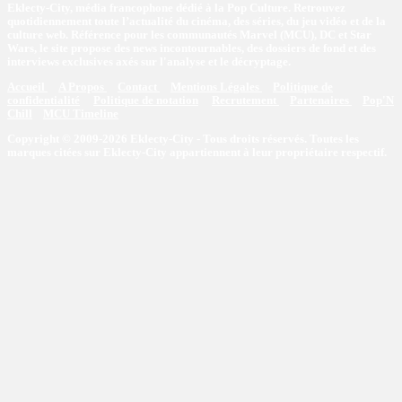
Eklecty-City, média francophone dédié à la Pop Culture. Retrouvez
quotidiennement toute l’actualité du cinéma, des séries, du jeu vidéo et de la
culture web. Référence pour les communautés Marvel (MCU), DC et Star
Wars, le site propose des news incontournables, des dossiers de fond et des
interviews exclusives axés sur l'analyse et le décryptage.
Accueil
A Propos
Contact
Mentions Légales
Politique de
confidentialité
Politique de notation
Recrutement
Partenaires
Pop'N
Chill
MCU Timeline
Copyright © 2009-2026 Eklecty-City - Tous droits réservés. Toutes les
marques citées sur Eklecty-City appartiennent à leur propriétaire respectif.