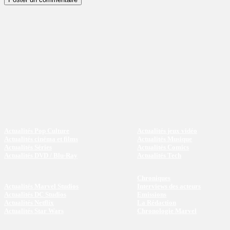
Actualités Pop Culture
Actualités jeux vidéo
Actualités cinéma et films
Actualités Musique
Actualités Séries
Actualités Comics
Actualités DVD / Blu-Ray
Actualités Tech
Chroniques
Actualités Marvel Studios
Interviews des acteurs
Actualités DC Studios
Emissions
Actualités Netflix
La Rédaction
Actualités Star Wars
Chronologie Marvel