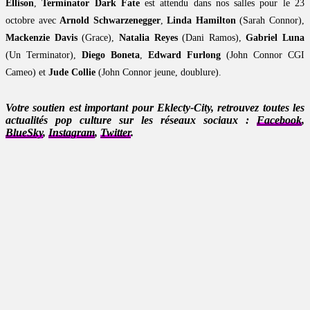
Ellison
,
Terminator Dark Fate
est attendu dans nos salles pour le 23
octobre avec
Arnold Schwarzenegger
,
Linda Hamilton
(Sarah Connor),
Mackenzie Davis
(Grace),
Natalia Reyes
(Dani Ramos),
Gabriel Luna
(Un Terminator),
Diego Boneta
,
Edward Furlong
(John Connor CGI
Cameo) et
Jude Collie
(John Connor jeune, doublure).
Votre soutien est important pour Eklecty-City, retrouvez toutes les
actualités pop culture sur les réseaux sociaux :
Facebook
,
BlueSky
,
Instagram
,
Twitter
.