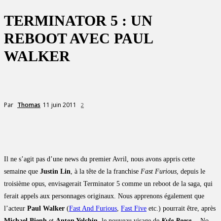
TERMINATOR 5 : UN
REBOOT AVEC PAUL
WALKER
11 juin 2011
Par
Thomas
2
Il ne s’agit pas d’une news du premier Avril, nous avons appris cette
semaine que
Justin Lin
, à la tête de la franchise
Fast Furious
, depuis le
troisième opus, envisagerait Terminator 5 comme un reboot de la saga, qui
ferait appels aux personnages originaux. Nous apprenons également que
l’acteur
Paul Walker
(
Fast And Furious
,
Fast Five
etc.) pourrait être, après
Michael Bienh
et
Anton Yelchin
, le nouveau visage de
Kyle Reese
… No