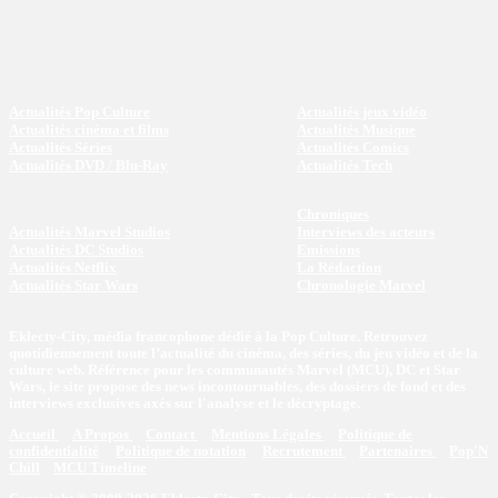
Actualités Pop Culture
Actualités jeux vidéo
Actualités cinéma et films
Actualités Musique
Actualités Séries
Actualités Comics
Actualités DVD / Blu-Ray
Actualités Tech
Chroniques
Actualités Marvel Studios
Interviews des acteurs
Actualités DC Studios
Emissions
Actualités Netflix
La Rédaction
Actualités Star Wars
Chronologie Marvel
Eklecty-City, média francophone dédié à la Pop Culture. Retrouvez
quotidiennement toute l’actualité du cinéma, des séries, du jeu vidéo et de la
culture web. Référence pour les communautés Marvel (MCU), DC et Star
Wars, le site propose des news incontournables, des dossiers de fond et des
interviews exclusives axés sur l'analyse et le décryptage.
Accueil
A Propos
Contact
Mentions Légales
Politique de
confidentialité
Politique de notation
Recrutement
Partenaires
Pop'N
Chill
MCU Timeline