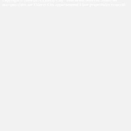
Copyright © 2009-2026 Eklecty-City - Tous droits réservés. Toutes les
marques citées sur Eklecty-City appartiennent à leur propriétaire respectif.