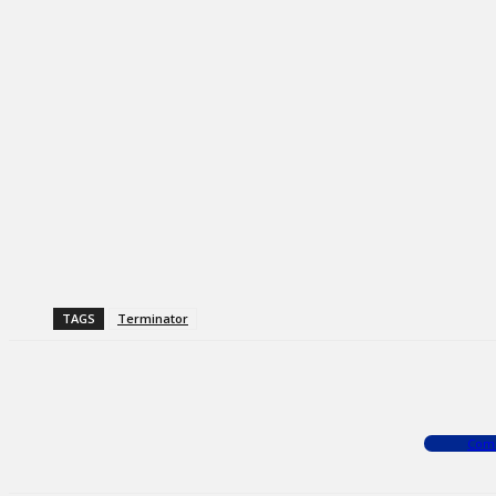
TAGS
Terminator
Facebook
X
WhatsApp
Com