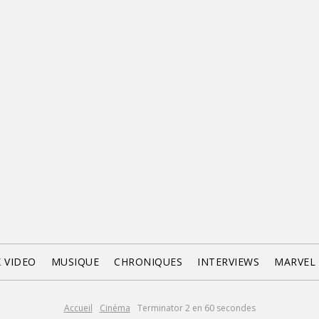
X VIDEO
MUSIQUE
CHRONIQUES
INTERVIEWS
MARVEL
Accueil
Cinéma
Terminator 2 en 60 secondes