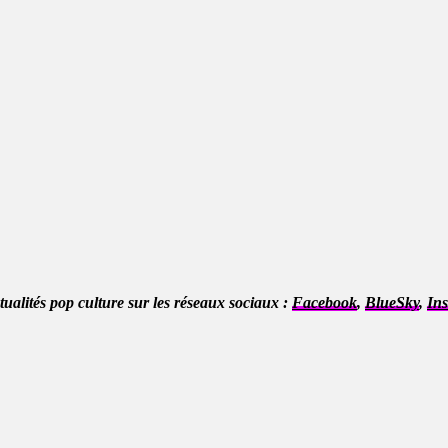
ctualités pop culture sur les réseaux sociaux :
Facebook
,
BlueSky
,
In