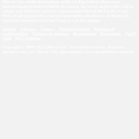
Eklecty-City, média francophone dédié à la Pop Culture. Retrouvez
quotidiennement toute l’actualité du cinéma, des séries, du jeu vidéo et de la
culture web. Référence pour les communautés Marvel (MCU), DC et Star
Wars, le site propose des news incontournables, des dossiers de fond et des
interviews exclusives axés sur l'analyse et le décryptage.
Accueil
A Propos
Contact
Mentions Légales
Politique de
confidentialité
Politique de notation
Recrutement
Partenaires
Pop'N
Chill
MCU Timeline
Copyright © 2009-2026 Eklecty-City - Tous droits réservés. Toutes les
marques citées sur Eklecty-City appartiennent à leur propriétaire respectif.