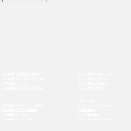
Actualités Pop Culture
Actualités jeux vidéo
Actualités cinéma et films
Actualités Musique
Actualités Séries
Actualités Comics
Actualités DVD / Blu-Ray
Actualités Tech
Chroniques
Actualités Marvel Studios
Interviews des acteurs
Actualités DC Studios
Emissions
Actualités Netflix
La Rédaction
Actualités Star Wars
Chronologie Marvel