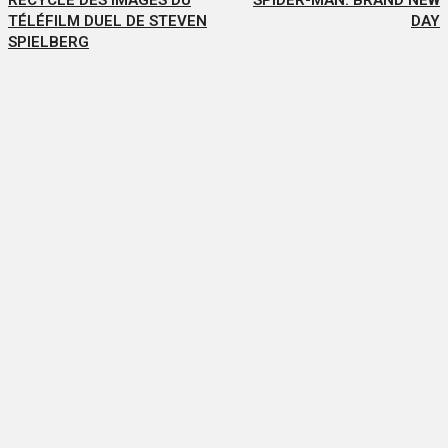
RECYCLÉ DES IMAGES DU
SPIDER-MAN: BRAND NEW
TÉLÉFILM DUEL DE STEVEN
DAY
SPIELBERG