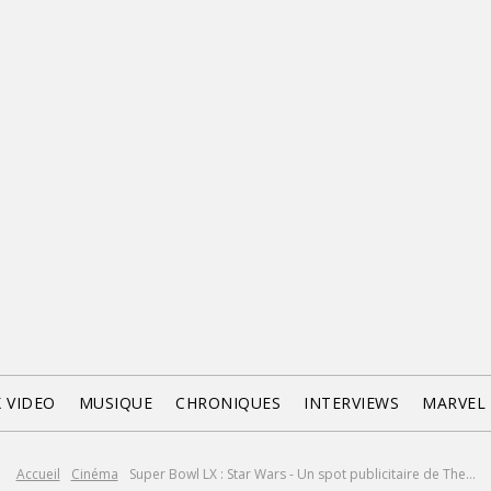
X VIDEO
MUSIQUE
CHRONIQUES
INTERVIEWS
MARVEL
Accueil
Cinéma
Super Bowl LX : Star Wars - Un spot publicitaire de The...