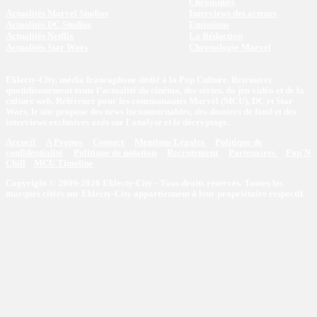
Chroniques
Actualités Marvel Studios
Interviews des acteurs
Actualités DC Studios
Emissions
Actualités Netflix
La Rédaction
Actualités Star Wars
Chronologie Marvel
Eklecty-City, média francophone dédié à la Pop Culture. Retrouvez
quotidiennement toute l’actualité du cinéma, des séries, du jeu vidéo et de la
culture web. Référence pour les communautés Marvel (MCU), DC et Star
Wars, le site propose des news incontournables, des dossiers de fond et des
interviews exclusives axés sur l'analyse et le décryptage.
Accueil
A Propos
Contact
Mentions Légales
Politique de
confidentialité
Politique de notation
Recrutement
Partenaires
Pop'N
Chill
MCU Timeline
Copyright © 2009-2026 Eklecty-City - Tous droits réservés. Toutes les
marques citées sur Eklecty-City appartiennent à leur propriétaire respectif.