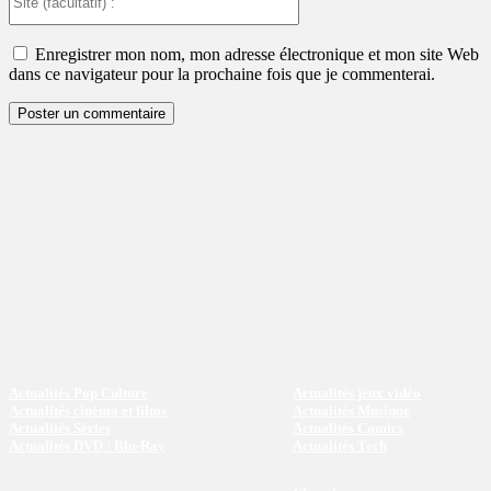
(facultatif)
:
Enregistrer mon nom, mon adresse électronique et mon site Web
dans ce navigateur pour la prochaine fois que je commenterai.
Actualités Pop Culture
Actualités jeux vidéo
Actualités cinéma et films
Actualités Musique
Actualités Séries
Actualités Comics
Actualités DVD / Blu-Ray
Actualités Tech