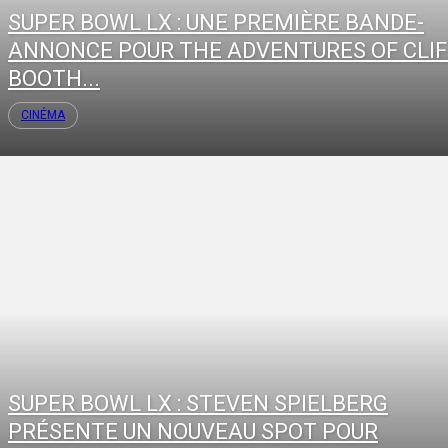
SUPER BOWL LX : UNE PREMIÈRE BANDE-
ANNONCE POUR THE ADVENTURES OF CLIF
BOOTH...
CINÉMA
SUPER BOWL LX : STEVEN SPIELBERG
PRÉSENTE UN NOUVEAU SPOT POUR