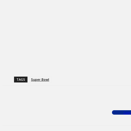
TAGS
Super Bowl
Facebook
X
WhatsApp
Com