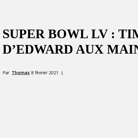
SUPER BOWL LV : T
D’EDWARD AUX MAI
Par
Thomas
8 février 2021
0
Partager