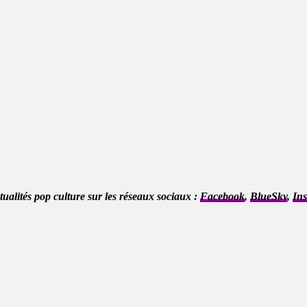
ctualités pop culture sur les réseaux sociaux :
Facebook
,
BlueSky
,
In