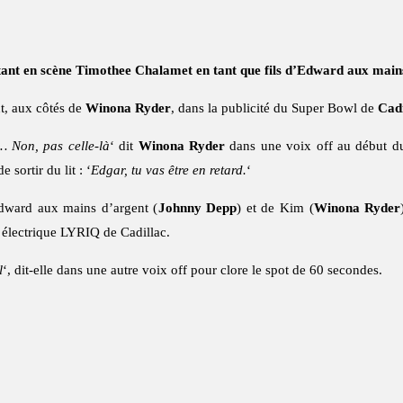
ttant en scène Timothee Chalamet en tant que fils d’Edward aux main
t, aux côtés de
Winona Ryder
, dans la publicité du Super Bowl de
Cadi
… Non, pas celle-là
‘ dit
Winona Ryder
dans une voix off au début du
 sortir du lit : ‘
Edgar, tu vas être en retard.
‘
Edward aux mains d’argent (
Johnny Depp
) et de Kim (
Winona Ryder
e électrique LYRIQ de Cadillac.
l
‘, dit-elle dans une autre voix off pour clore le spot de 60 secondes.