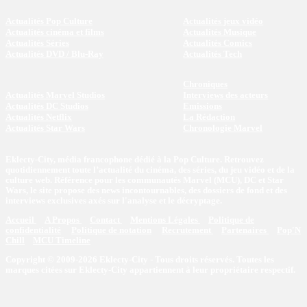
Actualités Pop Culture
Actualités jeux vidéo
Actualités cinéma et films
Actualités Musique
Actualités Séries
Actualités Comics
Actualités DVD / Blu-Ray
Actualités Tech
Chroniques
Actualités Marvel Studios
Interviews des acteurs
Actualités DC Studios
Emissions
Actualités Netflix
La Rédaction
Actualités Star Wars
Chronologie Marvel
Eklecty-City, média francophone dédié à la Pop Culture. Retrouvez
quotidiennement toute l’actualité du cinéma, des séries, du jeu vidéo et de la
culture web. Référence pour les communautés Marvel (MCU), DC et Star
Wars, le site propose des news incontournables, des dossiers de fond et des
interviews exclusives axés sur l'analyse et le décryptage.
Accueil
A Propos
Contact
Mentions Légales
Politique de
confidentialité
Politique de notation
Recrutement
Partenaires
Pop'N
Chill
MCU Timeline
Copyright © 2009-2026 Eklecty-City - Tous droits réservés. Toutes les
marques citées sur Eklecty-City appartiennent à leur propriétaire respectif.