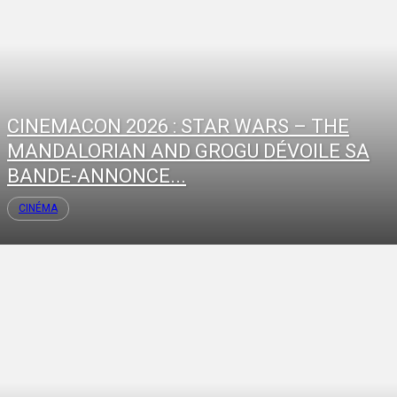
CINEMACON 2026 : STAR WARS – THE
MANDALORIAN AND GROGU DÉVOILE SA
BANDE-ANNONCE...
CINÉMA