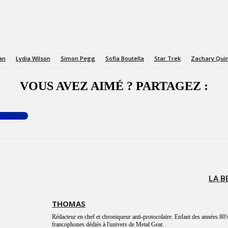
an
Lydia Wilson
Simon Pegg
Sofia Boutella
Star Trek
Zachary Qui
VOUS AVEZ AIMÉ ? PARTAGEZ :
menter
LA B
THOMAS
Rédacteur en chef et chroniqueur anti-protocolaire. Enfant des années 80's
francophones dédiés à l'univers de Metal Gear.