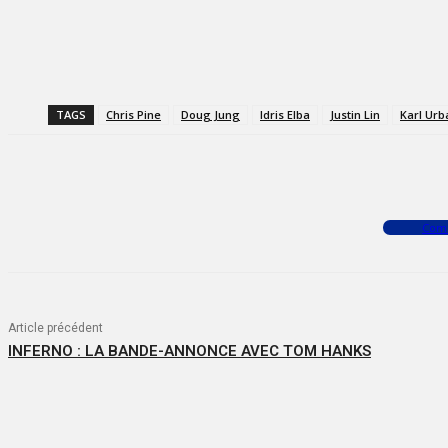
TAGS
Chris Pine
Doug Jung
Idris Elba
Justin Lin
Karl Urb
Facebook
X
WhatsApp
Com
Article précédent
INFERNO : LA BANDE-ANNONCE AVEC TOM HANKS