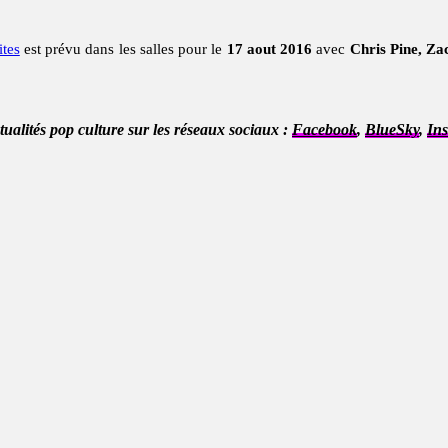
ites
est prévu dans les salles pour le
17 aout 2016
avec
Chris Pine, Za
ctualités pop culture sur les réseaux sociaux :
Facebook
,
BlueSky
,
In