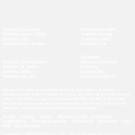
Actualités Pop Culture
Actualités jeux vidéo
Actualités cinéma et films
Actualités Musique
Actualités Séries
Actualités Comics
Actualités DVD / Blu-Ray
Actualités Tech
Chroniques
Actualités Marvel Studios
Interviews des acteurs
Actualités DC Studios
Emissions
Actualités Netflix
La Rédaction
Actualités Star Wars
Chronologie Marvel
Eklecty-City, média francophone dédié à la Pop Culture. Retrouvez
quotidiennement toute l’actualité du cinéma, des séries, du jeu vidéo et de la
culture web. Référence pour les communautés Marvel (MCU), DC et Star
Wars, le site propose des news incontournables, des dossiers de fond et des
interviews exclusives axés sur l'analyse et le décryptage.
Accueil
A Propos
Contact
Mentions Légales
Politique de
confidentialité
Politique de notation
Recrutement
Partenaires
Pop'N
Chill
MCU Timeline
Copyright © 2009-2026 Eklecty-City - Tous droits réservés. Toutes les