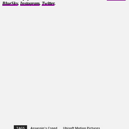
BlueSky
,
Instagram
,
Twitter
.
TAGS
Assassin's Creed
Ubisoft Motion Pictures