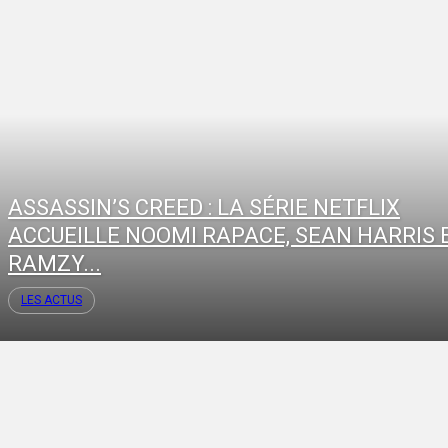
ASSASSIN’S CREED : LA SÉRIE NETFLIX
ACCUEILLE NOOMI RAPACE, SEAN HARRIS 
RAMZY...
LES ACTUS