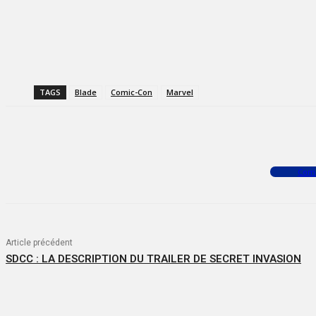
TAGS
Blade
Comic-Con
Marvel
Facebook
X
WhatsApp
Com
Article précédent
SDCC : LA DESCRIPTION DU TRAILER DE SECRET INVASION