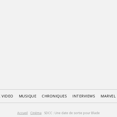
X VIDEO
MUSIQUE
CHRONIQUES
INTERVIEWS
MARVEL
Accueil
Cinéma
SDCC : Une date de sortie pour Blade