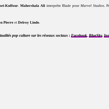
sei-Kuffour
.
Mahershala Ali
interprète Blade pour
Marvel Studios
. 
n Pierre
et
Delroy Lindo
.
ctualités pop culture sur les réseaux sociaux :
Facebook
,
BlueSky
,
In