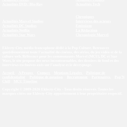
Actualités DVD / Blu-Ray
Actualités Tech
Chroniques
Actualités Marvel Studios
Interviews des acteurs
Actualités DC Studios
Emissions
Actualités Netflix
La Rédaction
Actualités Star Wars
Chronologie Marvel
Eklecty-City, média francophone dédié à la Pop Culture. Retrouvez
quotidiennement toute l’actualité du cinéma, des séries, du jeu vidéo et de la
culture web. Référence pour les communautés Marvel (MCU), DC et Star
Wars, le site propose des news incontournables, des dossiers de fond et des
interviews exclusives axés sur l'analyse et le décryptage.
Accueil
A Propos
Contact
Mentions Légales
Politique de
confidentialité
Politique de notation
Recrutement
Partenaires
Pop'N
Chill
MCU Timeline
Copyright © 2009-2026 Eklecty-City - Tous droits réservés. Toutes les
marques citées sur Eklecty-City appartiennent à leur propriétaire respectif.