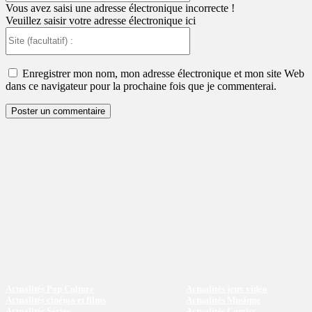
:
Vous avez saisi une adresse électronique incorrecte !
Veuillez saisir votre adresse électronique ici
Site
(facultatif)
:
Enregistrer mon nom, mon adresse électronique et mon site Web
dans ce navigateur pour la prochaine fois que je commenterai.
Actualités Pop Culture
Actualités jeux vidéo
Actualités cinéma et films
Actualités Musique
Actualités Séries
Actualités Comics