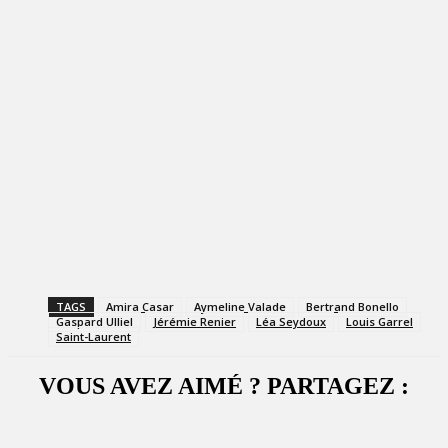
TAGS
Amira Casar
Aymeline Valade
Bertrand Bonello
Gaspard Ulliel
Jérémie Renier
Léa Seydoux
Louis Garrel
Saint-Laurent
VOUS AVEZ AIMÉ ? PARTAGEZ :
Facebook
X
WhatsApp