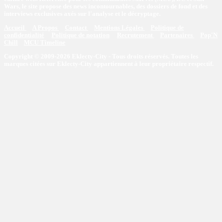
Wars, le site propose des news incontournables, des dossiers de fond et des
interviews exclusives axés sur l'analyse et le décryptage.
Accueil
A Propos
Contact
Mentions Légales
Politique de
confidentialité
Politique de notation
Recrutement
Partenaires
Pop'N
Chill
MCU Timeline
Copyright © 2009-2026 Eklecty-City - Tous droits réservés. Toutes les
marques citées sur Eklecty-City appartiennent à leur propriétaire respectif.