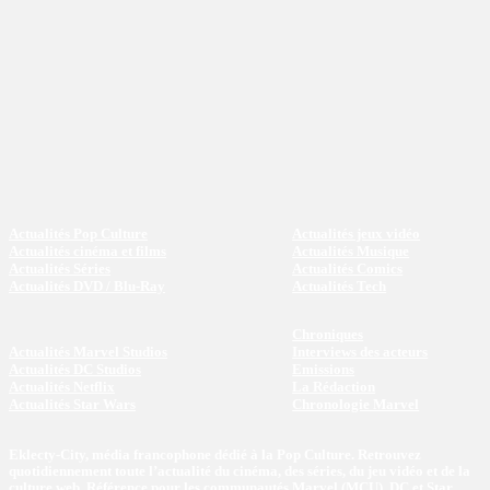
Actualités Pop Culture
Actualités jeux vidéo
Actualités cinéma et films
Actualités Musique
Actualités Séries
Actualités Comics
Actualités DVD / Blu-Ray
Actualités Tech
Chroniques
Actualités Marvel Studios
Interviews des acteurs
Actualités DC Studios
Emissions
Actualités Netflix
La Rédaction
Actualités Star Wars
Chronologie Marvel
Eklecty-City, média francophone dédié à la Pop Culture. Retrouvez
quotidiennement toute l’actualité du cinéma, des séries, du jeu vidéo et de la
culture web. Référence pour les communautés Marvel (MCU), DC et Star