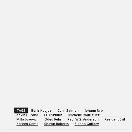
TAGS
Boris Kodjoe
Colin Salmon
Johann Urb
Kevin Durand
Li Bingbing
Michelle Rodriguez
Milla Jovovich
Oded Fehr
Paul W.S. Anderson
Resident Evil
Screen Gems
Shawn Roberts
Sienna Guillory