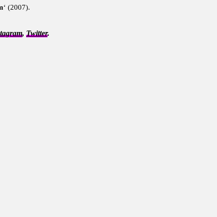
em
‘ (2007).
stagram
,
Twitter
.