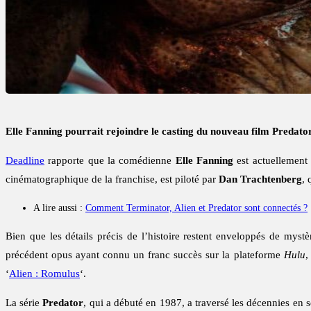
Elle Fanning pourrait rejoindre le casting du nouveau film Predator
Deadline
rapporte que la comédienne
Elle Fanning
est actuellement 
cinématographique de la franchise, est piloté par
Dan Trachtenberg
, 
A lire aussi :
Comment Terminator, Alien et Predator sont connectés ?
Bien que les détails précis de l’histoire restent enveloppés de mystè
précédent opus ayant connu un franc succès sur la plateforme
Hulu
,
‘
Alien : Romulus
‘.
La série
Predator
, qui a débuté en 1987, a traversé les décennies en s