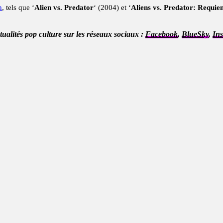
n
, tels que ‘
Alien vs. Predator
‘ (2004) et ‘
Aliens vs. Predator: Requi
ctualités pop culture sur les réseaux sociaux :
Facebook
,
BlueSky
,
In