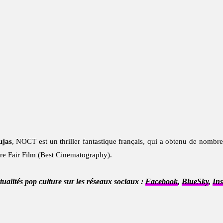
ujas
, NOCT est un thriller fantastique français, qui a obtenu de nombr
re Fair Film (Best Cinematography).
ctualités pop culture sur les réseaux sociaux :
Facebook
,
BlueSky
,
In