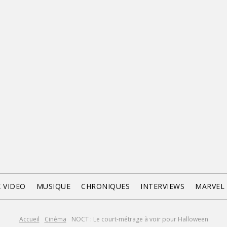
X VIDEO
MUSIQUE
CHRONIQUES
INTERVIEWS
MARVEL
Accueil
Cinéma
NOCT : Le court-métrage à voir pour Halloween