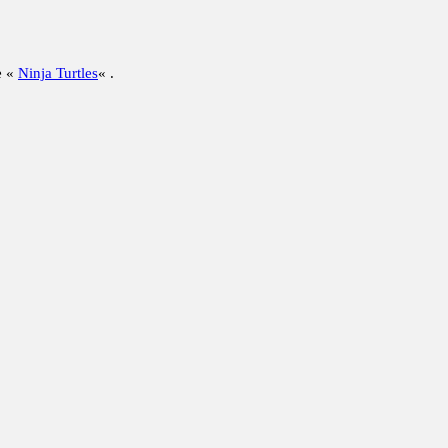
e «
Ninja Turtles
« .