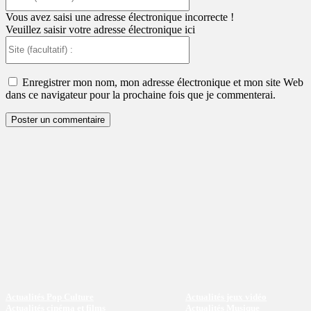
(facultatif)
:
Vous avez saisi une adresse électronique incorrecte !
Veuillez saisir votre adresse électronique ici
Site
(facultatif)
:
Enregistrer mon nom, mon adresse électronique et mon site Web
dans ce navigateur pour la prochaine fois que je commenterai.
Actualités Pop Culture
Actualités jeux vidéo
Actualités cinéma et films
Actualités Musique