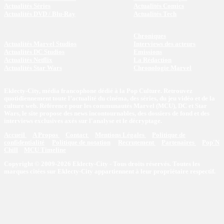
Actualités Séries
Actualités Comics
Actualités DVD / Blu-Ray
Actualités Tech
Chroniques
Actualités Marvel Studios
Interviews des acteurs
Actualités DC Studios
Emissions
Actualités Netflix
La Rédaction
Actualités Star Wars
Chronologie Marvel
Eklecty-City, média francophone dédié à la Pop Culture. Retrouvez
quotidiennement toute l’actualité du cinéma, des séries, du jeu vidéo et de la
culture web. Référence pour les communautés Marvel (MCU), DC et Star
Wars, le site propose des news incontournables, des dossiers de fond et des
interviews exclusives axés sur l'analyse et le décryptage.
Accueil
A Propos
Contact
Mentions Légales
Politique de
confidentialité
Politique de notation
Recrutement
Partenaires
Pop'N
Chill
MCU Timeline
Copyright © 2009-2026 Eklecty-City - Tous droits réservés. Toutes les
marques citées sur Eklecty-City appartiennent à leur propriétaire respectif.