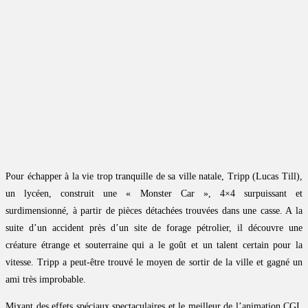
Pour échapper à la vie trop tranquille de sa ville natale, Tripp (Lucas Till),
un lycéen, construit une « Monster Car », 4×4 surpuissant et
surdimensionné, à partir de pièces détachées trouvées dans une casse. A la
suite d’un accident près d’un site de forage pétrolier, il découvre une
créature étrange et souterraine qui a le goût et un talent certain pour la
vitesse. Tripp a peut-être trouvé le moyen de sortir de la ville et gagné un
ami très improbable.
Mixant des effets spéciaux spectaculaires et le meilleur de l’animation CGI,