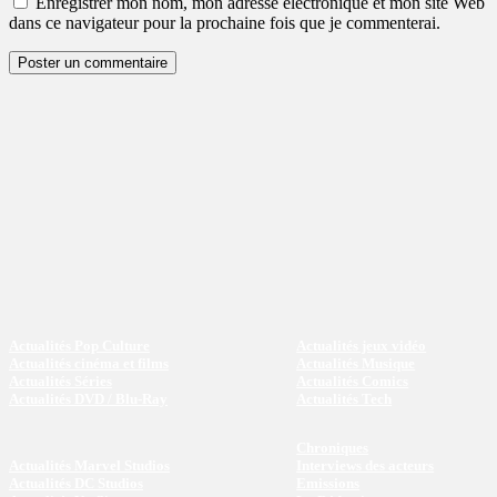
Enregistrer mon nom, mon adresse électronique et mon site Web
dans ce navigateur pour la prochaine fois que je commenterai.
Actualités Pop Culture
Actualités jeux vidéo
Actualités cinéma et films
Actualités Musique
Actualités Séries
Actualités Comics
Actualités DVD / Blu-Ray
Actualités Tech
Chroniques
Actualités Marvel Studios
Interviews des acteurs
Actualités DC Studios
Emissions