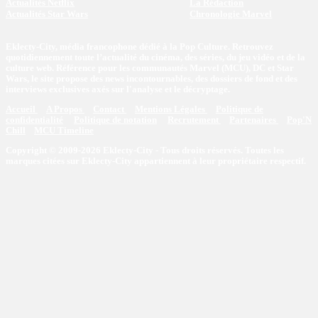
Actualités Netflix
La Rédaction
Actualités Star Wars
Chronologie Marvel
Eklecty-City, média francophone dédié à la Pop Culture. Retrouvez
quotidiennement toute l’actualité du cinéma, des séries, du jeu vidéo et de la
culture web. Référence pour les communautés Marvel (MCU), DC et Star
Wars, le site propose des news incontournables, des dossiers de fond et des
interviews exclusives axés sur l'analyse et le décryptage.
Accueil
A Propos
Contact
Mentions Légales
Politique de
confidentialité
Politique de notation
Recrutement
Partenaires
Pop'N
Chill
MCU Timeline
Copyright © 2009-2026 Eklecty-City - Tous droits réservés. Toutes les
marques citées sur Eklecty-City appartiennent à leur propriétaire respectif.