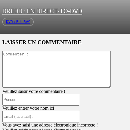
DREDD : EN DIRECT-TO-DVD
DVD / BLU-RAY
LAISSER UN COMMENTAIRE
Commente
:
Veuillez saisir votre commentaire !
Pseudo
:
Veuillez entrer votre nom ici
Email
(facultatif)
:
Vous avez saisi une adresse électronique incorrecte !