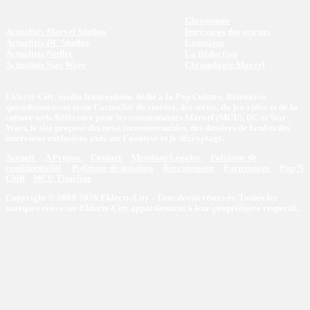
Chroniques
Actualités Marvel Studios
Interviews des acteurs
Actualités DC Studios
Emissions
Actualités Netflix
La Rédaction
Actualités Star Wars
Chronologie Marvel
Eklecty-City, média francophone dédié à la Pop Culture. Retrouvez
quotidiennement toute l’actualité du cinéma, des séries, du jeu vidéo et de la
culture web. Référence pour les communautés Marvel (MCU), DC et Star
Wars, le site propose des news incontournables, des dossiers de fond et des
interviews exclusives axés sur l'analyse et le décryptage.
Accueil
A Propos
Contact
Mentions Légales
Politique de
confidentialité
Politique de notation
Recrutement
Partenaires
Pop'N
Chill
MCU Timeline
Copyright © 2009-2026 Eklecty-City - Tous droits réservés. Toutes les
marques citées sur Eklecty-City appartiennent à leur propriétaire respectif.