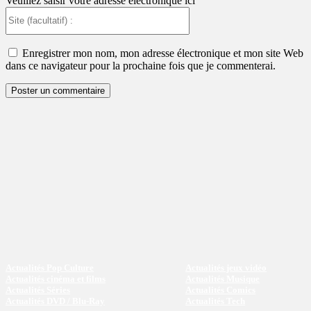
Veuillez saisir votre adresse électronique ici
Site
(facultatif)
:
Enregistrer mon nom, mon adresse électronique et mon site Web
dans ce navigateur pour la prochaine fois que je commenterai.
Actualités Pop Culture
Actualités jeux vidéo
Actualités cinéma et films
Actualités Musique
Actualités Séries
Actualités Comics
Actualités DVD / Blu-Ray
Actualités Tech