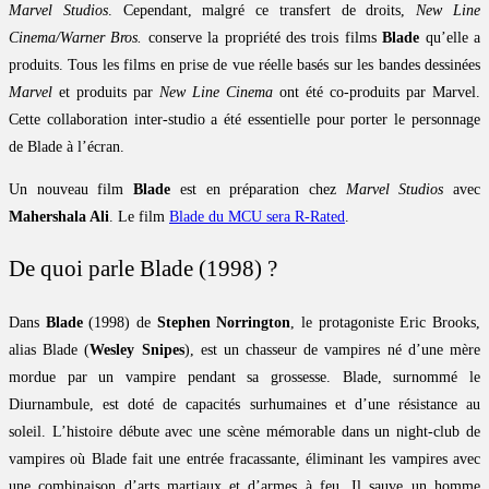
Marvel Studios
. Cependant, malgré ce transfert de droits,
New Line
Cinema/Warner Bros.
conserve la propriété des trois films
Blade
qu’elle a
produits. Tous les films en prise de vue réelle basés sur les bandes dessinées
Marvel
et produits par
New Line Cinema
ont été co-produits par Marvel.
Cette collaboration inter-studio a été essentielle pour porter le personnage
de Blade à l’écran.
Un nouveau film
Blade
est en préparation chez
Marvel Studios
avec
Mahershala Ali
. Le film
Blade du MCU sera R-Rated
.
De quoi parle Blade (1998) ?
Dans
Blade
(1998) de
Stephen Norrington
, le protagoniste Eric Brooks,
alias Blade (
Wesley Snipes
), est un chasseur de vampires né d’une mère
mordue par un vampire pendant sa grossesse. Blade, surnommé le
Diurnambule, est doté de capacités surhumaines et d’une résistance au
soleil. L’histoire débute avec une scène mémorable dans un night-club de
vampires où Blade fait une entrée fracassante, éliminant les vampires avec
une combinaison d’arts martiaux et d’armes à feu. Il sauve un homme