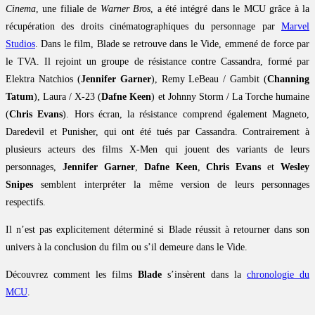
Cinema
, une filiale de
Warner Bros
, a été intégré dans le MCU grâce à la
récupération des droits cinématographiques du personnage par
Marvel
Studios
. Dans le film, Blade se retrouve dans le Vide, emmené de force par
le TVA. Il rejoint un groupe de résistance contre Cassandra, formé par
Elektra Natchios (
Jennifer Garner
), Remy LeBeau / Gambit (
Channing
Tatum
), Laura / X-23 (
Dafne Keen
) et Johnny Storm / La Torche humaine
(
Chris Evans
). Hors écran, la résistance comprend également Magneto,
Daredevil et Punisher, qui ont été tués par Cassandra. Contrairement à
plusieurs acteurs des films X-Men qui jouent des variants de leurs
personnages,
Jennifer Garner
,
Dafne Keen
,
Chris Evans
et
Wesley
Snipes
semblent interpréter la même version de leurs personnages
respectifs.
Il n’est pas explicitement déterminé si Blade réussit à retourner dans son
univers à la conclusion du film ou s’il demeure dans le Vide.
Découvrez comment les films
Blade
s’insèrent dans la
chronologie du
MCU
.