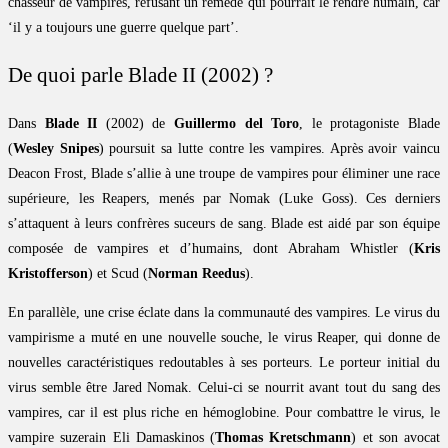
chasseur de vampires, refusant un remède qui pourrait le rendre humain, car
‘il y a toujours une guerre quelque part’.
De quoi parle Blade II (2002) ?
Dans
Blade II
(2002) de
Guillermo del Toro
, le protagoniste Blade
(
Wesley Snipes
) poursuit sa lutte contre les vampires. Après avoir vaincu
Deacon Frost, Blade s’allie à une troupe de vampires pour éliminer une race
supérieure, les Reapers, menés par Nomak (Luke Goss). Ces derniers
s’attaquent à leurs confrères suceurs de sang. Blade est aidé par son équipe
composée de vampires et d’humains, dont Abraham Whistler (
Kris
Kristofferson
) et Scud (
Norman Reedus
).
En parallèle, une crise éclate dans la communauté des vampires. Le virus du
vampirisme a muté en une nouvelle souche, le virus Reaper, qui donne de
nouvelles caractéristiques redoutables à ses porteurs. Le porteur initial du
virus semble être Jared Nomak. Celui-ci se nourrit avant tout du sang des
vampires, car il est plus riche en hémoglobine. Pour combattre le virus, le
vampire suzerain Eli Damaskinos (
Thomas Kretschmann
) et son avocat