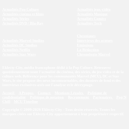
Actualités Pop Culture
Actualités jeux vidéo
Actualités cinéma et films
Actualités Musique
Actualités Séries
Actualités Comics
Actualités DVD / Blu-Ray
Actualités Tech
Chroniques
Actualités Marvel Studios
Interviews des acteurs
Actualités DC Studios
Emissions
Actualités Netflix
La Rédaction
Actualités Star Wars
Chronologie Marvel
Eklecty-City, média francophone dédié à la Pop Culture. Retrouvez
quotidiennement toute l’actualité du cinéma, des séries, du jeu vidéo et de la
culture web. Référence pour les communautés Marvel (MCU), DC et Star
Wars, le site propose des news incontournables, des dossiers de fond et des
interviews exclusives axés sur l'analyse et le décryptage.
Accueil
A Propos
Contact
Mentions Légales
Politique de
confidentialité
Politique de notation
Recrutement
Partenaires
Pop'N
Chill
MCU Timeline
Copyright © 2009-2026 Eklecty-City - Tous droits réservés. Toutes les
marques citées sur Eklecty-City appartiennent à leur propriétaire respectif.