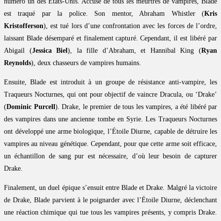
numéro un des États-Unis. Accusé de tous les meurtres de vampires, Blade
est traqué par la police. Son mentor, Abraham Whistler (
Kris
Kristofferson
), est tué lors d’une confrontation avec les forces de l’ordre,
laissant Blade désemparé et finalement capturé. Cependant, il est libéré par
Abigail (
Jessica Biel
), la fille d’Abraham, et Hannibal King (
Ryan
Reynolds
), deux chasseurs de vampires humains.
Ensuite, Blade est introduit à un groupe de résistance anti-vampire, les
Traqueurs Nocturnes, qui ont pour objectif de vaincre Dracula, ou ‘Drake’
(
Dominic Purcell
). Drake, le premier de tous les vampires, a été libéré par
des vampires dans une ancienne tombe en Syrie. Les Traqueurs Nocturnes
ont développé une arme biologique, l’Étoile Diurne, capable de détruire les
vampires au niveau génétique. Cependant, pour que cette arme soit efficace,
un échantillon de sang pur est nécessaire, d’où leur besoin de capturer
Drake.
Finalement, un duel épique s’ensuit entre Blade et Drake. Malgré la victoire
de Drake, Blade parvient à le poignarder avec l’Étoile Diurne, déclenchant
une réaction chimique qui tue tous les vampires présents, y compris Drake.