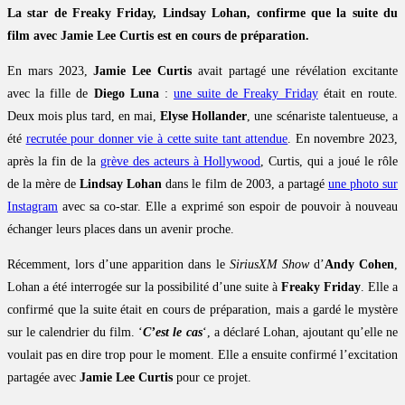
La star de Freaky Friday, Lindsay Lohan, confirme que la suite du
film avec Jamie Lee Curtis est en cours de préparation.
En mars 2023,
Jamie Lee Curtis
avait partagé une révélation excitante
avec la fille de
Diego Luna
:
une suite de Freaky Friday
était en route.
Deux mois plus tard, en mai,
Elyse Hollander
, une scénariste talentueuse, a
été
recrutée pour donner vie à cette suite tant attendue
. En novembre 2023,
après la fin de la
grève des acteurs à Hollywood
, Curtis, qui a joué le rôle
de la mère de
Lindsay Lohan
dans le film de 2003, a partagé
une photo sur
Instagram
avec sa co-star. Elle a exprimé son espoir de pouvoir à nouveau
échanger leurs places dans un avenir proche.
Récemment, lors d’une apparition dans le
SiriusXM Show
d’
Andy Cohen
,
Lohan a été interrogée sur la possibilité d’une suite à
Freaky Friday
. Elle a
confirmé que la suite était en cours de préparation, mais a gardé le mystère
sur le calendrier du film. ‘
C’est le cas
‘, a déclaré Lohan, ajoutant qu’elle ne
voulait pas en dire trop pour le moment. Elle a ensuite confirmé l’excitation
partagée avec
Jamie Lee Curtis
pour ce projet.