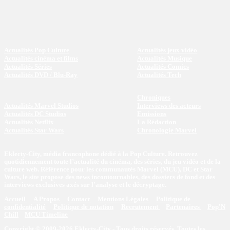
Actualités Pop Culture
Actualités jeux vidéo
Actualités cinéma et films
Actualités Musique
Actualités Séries
Actualités Comics
Actualités DVD / Blu-Ray
Actualités Tech
Chroniques
Actualités Marvel Studios
Interviews des acteurs
Actualités DC Studios
Emissions
Actualités Netflix
La Rédaction
Actualités Star Wars
Chronologie Marvel
Eklecty-City, média francophone dédié à la Pop Culture. Retrouvez
quotidiennement toute l’actualité du cinéma, des séries, du jeu vidéo et de la
culture web. Référence pour les communautés Marvel (MCU), DC et Star
Wars, le site propose des news incontournables, des dossiers de fond et des
interviews exclusives axés sur l'analyse et le décryptage.
Accueil
A Propos
Contact
Mentions Légales
Politique de
confidentialité
Politique de notation
Recrutement
Partenaires
Pop'N
Chill
MCU Timeline
Copyright © 2009-2026 Eklecty-City - Tous droits réservés. Toutes les