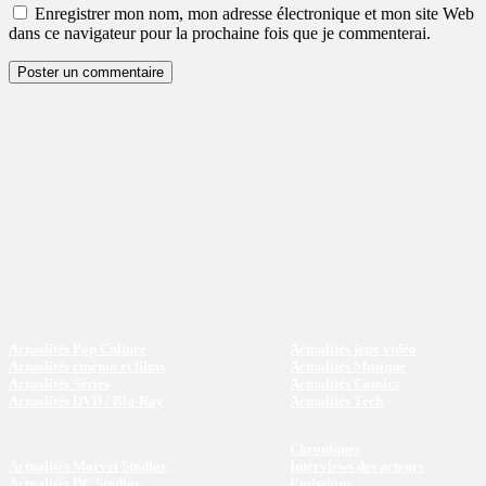
Enregistrer mon nom, mon adresse électronique et mon site Web
dans ce navigateur pour la prochaine fois que je commenterai.
Actualités Pop Culture
Actualités jeux vidéo
Actualités cinéma et films
Actualités Musique
Actualités Séries
Actualités Comics
Actualités DVD / Blu-Ray
Actualités Tech
Chroniques
Actualités Marvel Studios
Interviews des acteurs
Actualités DC Studios
Emissions