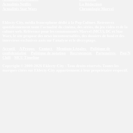
Actualités Netflix
La Rédaction
Actualités Star Wars
Chronologie Marvel
Eklecty-City, média francophone dédié à la Pop Culture. Retrouvez
quotidiennement toute l’actualité du cinéma, des séries, du jeu vidéo et de la
culture web. Référence pour les communautés Marvel (MCU), DC et Star
Wars, le site propose des news incontournables, des dossiers de fond et des
interviews exclusives axés sur l'analyse et le décryptage.
Accueil
A Propos
Contact
Mentions Légales
Politique de
confidentialité
Politique de notation
Recrutement
Partenaires
Pop'N
Chill
MCU Timeline
Copyright © 2009-2026 Eklecty-City - Tous droits réservés. Toutes les
marques citées sur Eklecty-City appartiennent à leur propriétaire respectif.