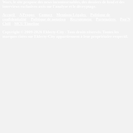
Wars, le site propose des news incontournables, des dossiers de fond et des
interviews exclusives axés sur l'analyse et le décryptage.
Accueil
A Propos
Contact
Mentions Légales
Politique de
confidentialité
Politique de notation
Recrutement
Partenaires
Pop'N
Chill
MCU Timeline
Copyright © 2009-2026 Eklecty-City - Tous droits réservés. Toutes les
marques citées sur Eklecty-City appartiennent à leur propriétaire respectif.