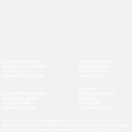
Actualités Pop Culture
Actualités jeux vidéo
Actualités cinéma et films
Actualités Musique
Actualités Séries
Actualités Comics
Actualités DVD / Blu-Ray
Actualités Tech
Chroniques
Actualités Marvel Studios
Interviews des acteurs
Actualités DC Studios
Emissions
Actualités Netflix
La Rédaction
Actualités Star Wars
Chronologie Marvel
Eklecty-City, média francophone dédié à la Pop Culture. Retrouvez
quotidiennement toute l’actualité du cinéma, des séries, du jeu vidéo et de la
culture web. Référence pour les communautés Marvel (MCU), DC et Star