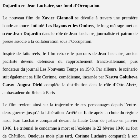
Dujardin en Jean Luchaire, sur fond d’Occupation.
Le nouveau film de
Xavier Giannoli
se dévoile à travers une première
bande-annonce. Intitulé
Les Rayons et les Ombres
, le long métrage met en
scène
Jean Dujardin
dans le rôle de Jean Luchaire, journaliste et patron de
presse associé à la collaboration sous l’Occupation.
Inspiré de faits réels, le film retrace le parcours de Jean Luchaire, ancien
pacifiste devenu défenseur du rapprochement franco-allemand, puis
fondateur du journal Les Nouveaux Temps en 1940. Par ailleurs, le scénario
suit également sa fille Corinne, comédienne, incarnée par
Nastya Golubeva
Carax
.
August Diehl
complète la distribution dans le rôle d’Otto Abetz,
ambassadeur du Reich à Paris.
Le film revient ainsi sur la trajectoire de ces personnages depuis l’entre-
deux-guerres jusqu’à la Libération. Arrêté en Italie après la chute du régime
nazi, Jean Luchaire comparaît devant la Haute Cour de justice en janvier
1946. Le tribunal le condamne à mort et l’exécute le 22 février 1946 au fort
de Châtillon. Quelques mois plus tard, Corinne Luchaire comparaît à son