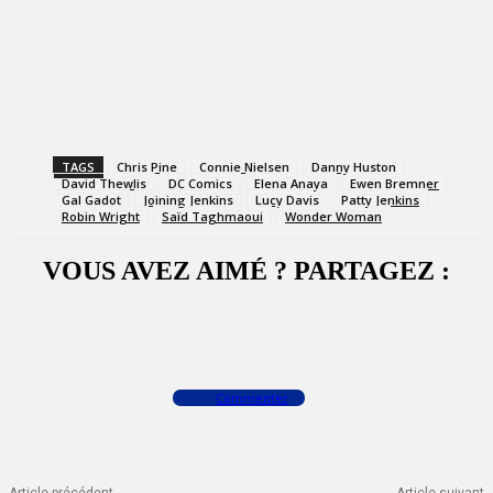
TAGS
Chris Pine
Connie Nielsen
Danny Huston
David Thewlis
DC Comics
Elena Anaya
Ewen Bremner
Gal Gadot
Joining Jenkins
Lucy Davis
Patty Jenkins
Robin Wright
Saïd Taghmaoui
Wonder Woman
VOUS AVEZ AIMÉ ? PARTAGEZ :
Facebook
X
WhatsApp
Commenter