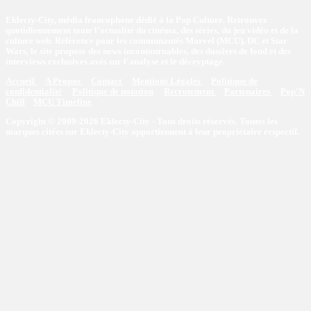
Eklecty-City, média francophone dédié à la Pop Culture. Retrouvez
quotidiennement toute l’actualité du cinéma, des séries, du jeu vidéo et de la
culture web. Référence pour les communautés Marvel (MCU), DC et Star
Wars, le site propose des news incontournables, des dossiers de fond et des
interviews exclusives axés sur l'analyse et le décryptage.
Accueil
A Propos
Contact
Mentions Légales
Politique de
confidentialité
Politique de notation
Recrutement
Partenaires
Pop'N
Chill
MCU Timeline
Copyright © 2009-2026 Eklecty-City - Tous droits réservés. Toutes les
marques citées sur Eklecty-City appartiennent à leur propriétaire respectif.