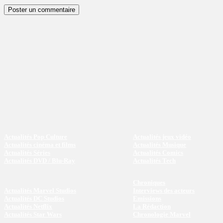
Actualités Pop Culture
Actualités jeux vidéo
Actualités cinéma et films
Actualités Musique
Actualités Séries
Actualités Comics
Actualités DVD / Blu-Ray
Actualités Tech
Chroniques
Actualités Marvel Studios
Interviews des acteurs
Actualités DC Studios
Emissions
Actualités Netflix
La Rédaction
Actualités Star Wars
Chronologie Marvel