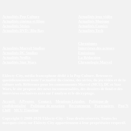
Actualités Pop Culture
Actualités jeux vidéo
Actualités cinéma et films
Actualités Musique
Actualités Séries
Actualités Comics
Actualités DVD / Blu-Ray
Actualités Tech
Chroniques
Actualités Marvel Studios
Interviews des acteurs
Actualités DC Studios
Emissions
Actualités Netflix
La Rédaction
Actualités Star Wars
Chronologie Marvel
Eklecty-City, média francophone dédié à la Pop Culture. Retrouvez
quotidiennement toute l’actualité du cinéma, des séries, du jeu vidéo et de la
culture web. Référence pour les communautés Marvel (MCU), DC et Star
Wars, le site propose des news incontournables, des dossiers de fond et des
interviews exclusives axés sur l'analyse et le décryptage.
Accueil
A Propos
Contact
Mentions Légales
Politique de
confidentialité
Politique de notation
Recrutement
Partenaires
Pop'N
Chill
MCU Timeline
Copyright © 2009-2026 Eklecty-City - Tous droits réservés. Toutes les
marques citées sur Eklecty-City appartiennent à leur propriétaire respectif.