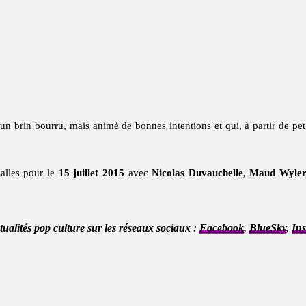
n brin bourru, mais animé de bonnes intentions et qui, à partir de peti
alles pour le
15 juillet 2015
avec
Nicolas Duvauchelle, Maud Wyler,
ctualités pop culture sur les réseaux sociaux :
Facebook
,
BlueSky
,
In