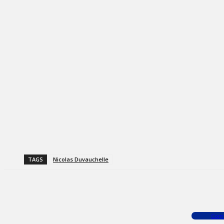
TAGS
Nicolas Duvauchelle
Facebook
X
WhatsApp
Com