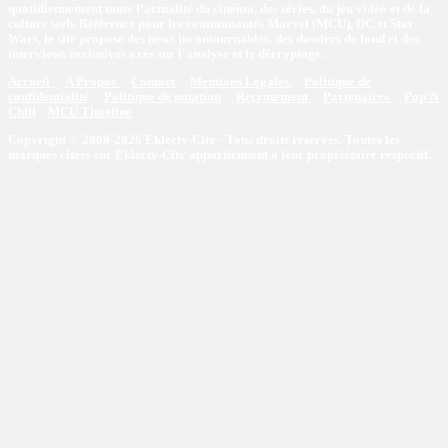
quotidiennement toute l’actualité du cinéma, des séries, du jeu vidéo et de la
culture web. Référence pour les communautés Marvel (MCU), DC et Star
Wars, le site propose des news incontournables, des dossiers de fond et des
interviews exclusives axés sur l'analyse et le décryptage.
Accueil
A Propos
Contact
Mentions Légales
Politique de
confidentialité
Politique de notation
Recrutement
Partenaires
Pop'N
Chill
MCU Timeline
Copyright © 2009-2026 Eklecty-City - Tous droits réservés. Toutes les
marques citées sur Eklecty-City appartiennent à leur propriétaire respectif.