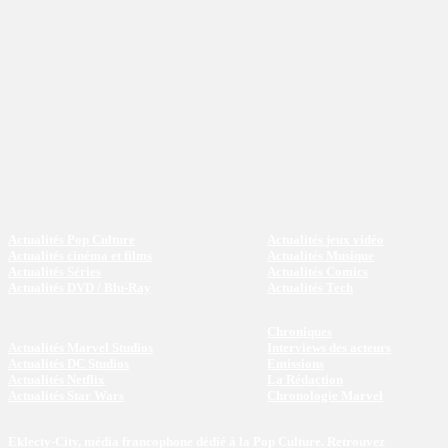
Actualités Pop Culture
Actualités jeux vidéo
Actualités cinéma et films
Actualités Musique
Actualités Séries
Actualités Comics
Actualités DVD / Blu-Ray
Actualités Tech
Chroniques
Actualités Marvel Studios
Interviews des acteurs
Actualités DC Studios
Emissions
Actualités Netflix
La Rédaction
Actualités Star Wars
Chronologie Marvel
Eklecty-City, média francophone dédié à la Pop Culture. Retrouvez