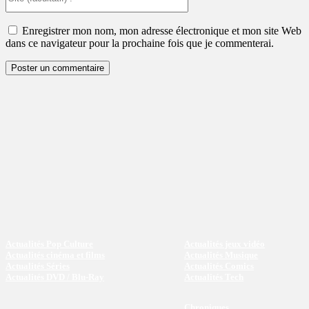
(facultatif)
:
Enregistrer mon nom, mon adresse électronique et mon site Web
dans ce navigateur pour la prochaine fois que je commenterai.
Actualités Pop Culture
Actualités jeux vidéo
Actualités cinéma et films
Actualités Musique
Actualités Séries
Actualités Comics
Actualités DVD / Blu-Ray
Actualités Tech
Chroniques