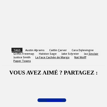
TAGS
Austin Abrams
Caitlin Carver
Cara Delevingne
Griffin Freeman
Halston Sage
Jake Schreier
Jaz Sinclair
Justice Smith
La Face Cachée de Margo
Nat Wolff
Paper Towns
VOUS AVEZ AIMÉ ? PARTAGEZ :
Facebook
X
WhatsApp
Commenter