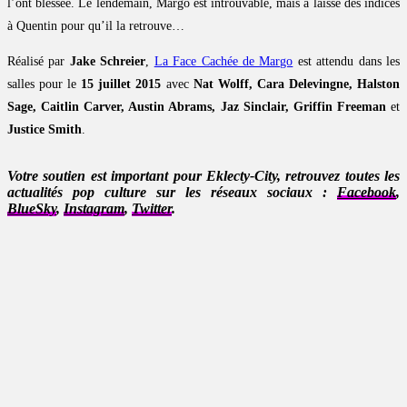
l’ont blessée. Le lendemain, Margo est introuvable, mais a laissé des indices
à Quentin pour qu’il la retrouve…
Réalisé par
Jake Schreier
,
La Face Cachée de Margo
est attendu dans les
salles pour le
15 juillet 2015
avec
Nat Wolff, Cara Delevingne, Halston
Sage, Caitlin Carver, Austin Abrams, Jaz Sinclair, Griffin Freeman
et
Justice Smith
.
Votre soutien est important pour Eklecty-City, retrouvez toutes les
actualités pop culture sur les réseaux sociaux :
Facebook
,
BlueSky
,
Instagram
,
Twitter
.