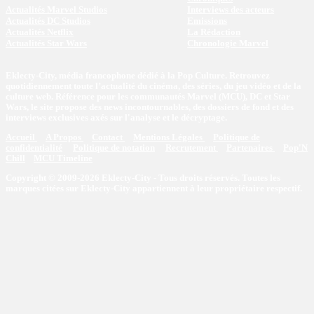
Actualités Marvel Studios
Interviews des acteurs
Actualités DC Studios
Emissions
Actualités Netflix
La Rédaction
Actualités Star Wars
Chronologie Marvel
Eklecty-City, média francophone dédié à la Pop Culture. Retrouvez
quotidiennement toute l’actualité du cinéma, des séries, du jeu vidéo et de la
culture web. Référence pour les communautés Marvel (MCU), DC et Star
Wars, le site propose des news incontournables, des dossiers de fond et des
interviews exclusives axés sur l'analyse et le décryptage.
Accueil
A Propos
Contact
Mentions Légales
Politique de
confidentialité
Politique de notation
Recrutement
Partenaires
Pop'N
Chill
MCU Timeline
Copyright © 2009-2026 Eklecty-City - Tous droits réservés. Toutes les
marques citées sur Eklecty-City appartiennent à leur propriétaire respectif.