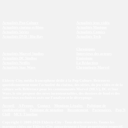
Actualités Pop Culture
Actualités jeux vidéo
Actualités cinéma et films
Actualités Musique
Actualités Séries
Actualités Comics
Actualités DVD / Blu-Ray
Actualités Tech
Chroniques
Actualités Marvel Studios
Interviews des acteurs
Actualités DC Studios
Emissions
Actualités Netflix
La Rédaction
Actualités Star Wars
Chronologie Marvel
Eklecty-City, média francophone dédié à la Pop Culture. Retrouvez
quotidiennement toute l’actualité du cinéma, des séries, du jeu vidéo et de la
culture web. Référence pour les communautés Marvel (MCU), DC et Star
Wars, le site propose des news incontournables, des dossiers de fond et des
interviews exclusives axés sur l'analyse et le décryptage.
Accueil
A Propos
Contact
Mentions Légales
Politique de
confidentialité
Politique de notation
Recrutement
Partenaires
Pop'N
Chill
MCU Timeline
Copyright © 2009-2026 Eklecty-City - Tous droits réservés. Toutes les
marques citées sur Eklecty-City appartiennent à leur propriétaire respectif.