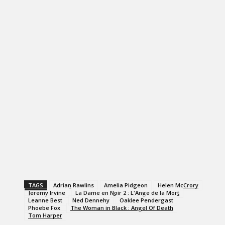
TAGS
Adrian Rawlins
Amelia Pidgeon
Helen McCrory
Jeremy Irvine
La Dame en Noir 2 : L'Ange de la Mort
Leanne Best
Ned Dennehy
Oaklee Pendergast
Phoebe Fox
The Woman in Black : Angel Of Death
Tom Harper