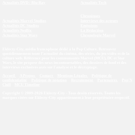
Actualités DVD / Blu-Ray
Actualités Tech
Chroniques
Actualités Marvel Studios
Interviews des acteurs
Actualités DC Studios
Emissions
Actualités Netflix
La Rédaction
Actualités Star Wars
Chronologie Marvel
Eklecty-City, média francophone dédié à la Pop Culture. Retrouvez
quotidiennement toute l’actualité du cinéma, des séries, du jeu vidéo et de la
culture web. Référence pour les communautés Marvel (MCU), DC et Star
Wars, le site propose des news incontournables, des dossiers de fond et des
interviews exclusives axés sur l'analyse et le décryptage.
Accueil
A Propos
Contact
Mentions Légales
Politique de
confidentialité
Politique de notation
Recrutement
Partenaires
Pop'N
Chill
MCU Timeline
Copyright © 2009-2026 Eklecty-City - Tous droits réservés. Toutes les
marques citées sur Eklecty-City appartiennent à leur propriétaire respectif.