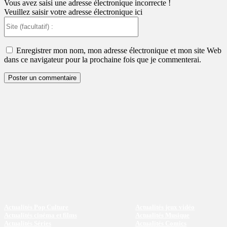
:
Vous avez saisi une adresse électronique incorrecte !
Veuillez saisir votre adresse électronique ici
Site
(facultatif)
:
Enregistrer mon nom, mon adresse électronique et mon site Web
dans ce navigateur pour la prochaine fois que je commenterai.
Actualités Pop Culture
Actualités jeux vidéo
Actualités cinéma et films
Actualités Musique
Actualités Séries
Actualités Comics