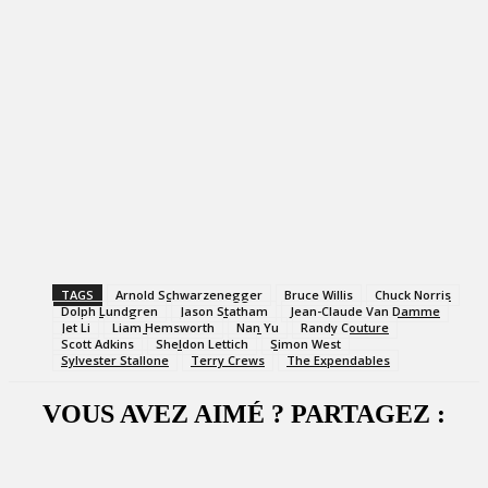
TAGS
Arnold Schwarzenegger
Bruce Willis
Chuck Norris
Dolph Lundgren
Jason Statham
Jean-Claude Van Damme
Jet Li
Liam Hemsworth
Nan Yu
Randy Couture
Scott Adkins
Sheldon Lettich
Simon West
Sylvester Stallone
Terry Crews
The Expendables
VOUS AVEZ AIMÉ ? PARTAGEZ :
Facebook
X
WhatsApp