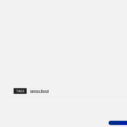
TAGS
James Bond
Facebook
X
WhatsApp
Com