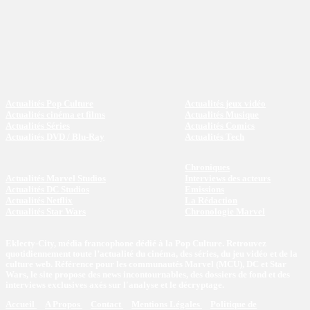
Actualités Pop Culture
Actualités jeux vidéo
Actualités cinéma et films
Actualités Musique
Actualités Séries
Actualités Comics
Actualités DVD / Blu-Ray
Actualités Tech
Chroniques
Actualités Marvel Studios
Interviews des acteurs
Actualités DC Studios
Emissions
Actualités Netflix
La Rédaction
Actualités Star Wars
Chronologie Marvel
Eklecty-City, média francophone dédié à la Pop Culture. Retrouvez
quotidiennement toute l’actualité du cinéma, des séries, du jeu vidéo et de la
culture web. Référence pour les communautés Marvel (MCU), DC et Star
Wars, le site propose des news incontournables, des dossiers de fond et des
interviews exclusives axés sur l'analyse et le décryptage.
Accueil
A Propos
Contact
Mentions Légales
Politique de