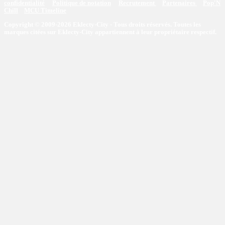
confidentialité
Politique de notation
Recrutement
Partenaires
Pop'N
Chill
MCU Timeline
Copyright © 2009-2026 Eklecty-City - Tous droits réservés. Toutes les
marques citées sur Eklecty-City appartiennent à leur propriétaire respectif.