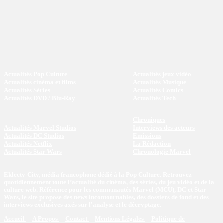
Actualités Pop Culture
Actualités jeux vidéo
Actualités cinéma et films
Actualités Musique
Actualités Séries
Actualités Comics
Actualités DVD / Blu-Ray
Actualités Tech
Chroniques
Actualités Marvel Studios
Interviews des acteurs
Actualités DC Studios
Emissions
Actualités Netflix
La Rédaction
Actualités Star Wars
Chronologie Marvel
Eklecty-City, média francophone dédié à la Pop Culture. Retrouvez
quotidiennement toute l’actualité du cinéma, des séries, du jeu vidéo et de la
culture web. Référence pour les communautés Marvel (MCU), DC et Star
Wars, le site propose des news incontournables, des dossiers de fond et des
interviews exclusives axés sur l'analyse et le décryptage.
Accueil
A Propos
Contact
Mentions Légales
Politique de