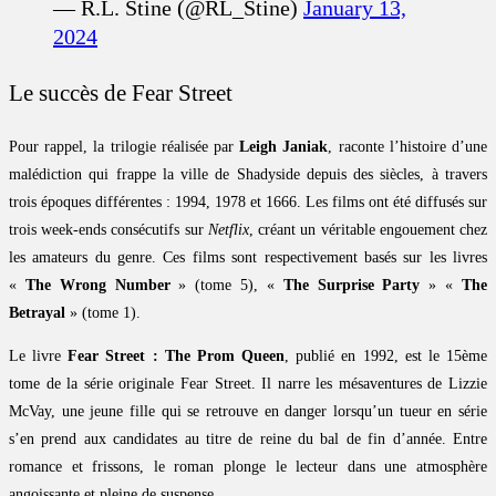
— R.L. Stine (@RL_Stine)
January 13,
2024
Le succès de Fear Street
Pour rappel, la trilogie réalisée par
Leigh Janiak
, raconte l’histoire d’une
malédiction qui frappe la ville de Shadyside depuis des siècles, à travers
trois époques différentes : 1994, 1978 et 1666. Les films ont été diffusés sur
trois week-ends consécutifs sur
Netflix
, créant un véritable engouement chez
les amateurs du genre. Ces films sont respectivement basés sur les livres
«
The Wrong Number
» (tome 5), «
The Surprise Party
» «
The
Betrayal
» (tome 1).
Le livre
Fear Street : The Prom Queen
, publié en 1992, est le 15ème
tome de la série originale Fear Street. Il narre les mésaventures de Lizzie
McVay, une jeune fille qui se retrouve en danger lorsqu’un tueur en série
s’en prend aux candidates au titre de reine du bal de fin d’année. Entre
romance et frissons, le roman plonge le lecteur dans une atmosphère
angoissante et pleine de suspense.