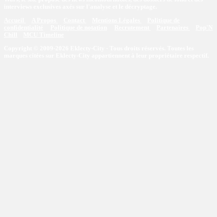
interviews exclusives axés sur l'analyse et le décryptage.
Accueil
A Propos
Contact
Mentions Légales
Politique de
confidentialité
Politique de notation
Recrutement
Partenaires
Pop'N
Chill
MCU Timeline
Copyright © 2009-2026 Eklecty-City - Tous droits réservés. Toutes les
marques citées sur Eklecty-City appartiennent à leur propriétaire respectif.