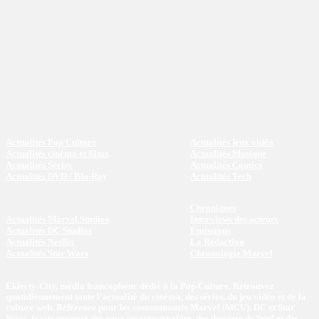
Actualités Pop Culture
Actualités jeux vidéo
Actualités cinéma et films
Actualités Musique
Actualités Séries
Actualités Comics
Actualités DVD / Blu-Ray
Actualités Tech
Chroniques
Actualités Marvel Studios
Interviews des acteurs
Actualités DC Studios
Emissions
Actualités Netflix
La Rédaction
Actualités Star Wars
Chronologie Marvel
Eklecty-City, média francophone dédié à la Pop Culture. Retrouvez
quotidiennement toute l’actualité du cinéma, des séries, du jeu vidéo et de la
culture web. Référence pour les communautés Marvel (MCU), DC et Star
Wars, le site propose des news incontournables, des dossiers de fond et des