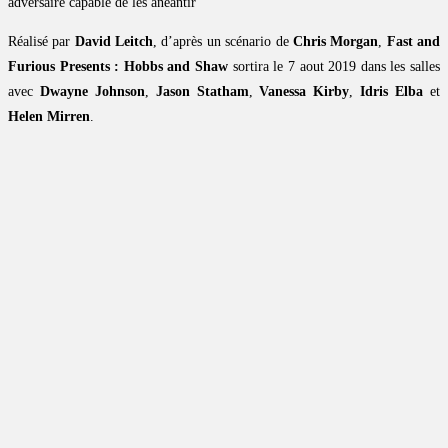
adversaire capable de les anéantir
Réalisé par
David Leitch
, d’après un scénario de
Chris Morgan
,
Fast and
Furious Presents : Hobbs and Shaw
sortira le 7 aout 2019 dans les salles
avec
Dwayne Johnson
,
Jason Statham
,
Vanessa Kirby
,
Idris Elba
et
Helen Mirren
.