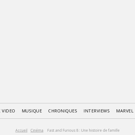
X VIDEO
MUSIQUE
CHRONIQUES
INTERVIEWS
MARVEL
Accueil
Cinéma
Fast and Furious 8 : Une histoire de famille