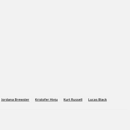
Jordana Brewster
Kristofer Hivju
Kurt Russell
Lucas Black