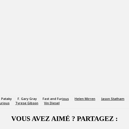
a Pataky
F. Gary Gray
Fast and Furious
Helen Mirren
Jason Statham
urious
Tyrese Gibson
Vin Diesel
VOUS AVEZ AIMÉ ? PARTAGEZ :