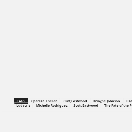
TAGS
Charlize Theron
Clint Eastwood
Dwayne Johnson
Els
Ludacris
Michelle Rodriguez
Scott Eastwood
The Fate of the F