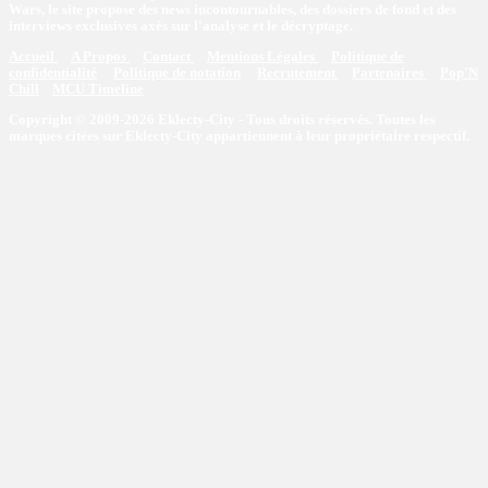
Wars, le site propose des news incontournables, des dossiers de fond et des
interviews exclusives axés sur l'analyse et le décryptage.
Accueil
A Propos
Contact
Mentions Légales
Politique de
confidentialité
Politique de notation
Recrutement
Partenaires
Pop'N
Chill
MCU Timeline
Copyright © 2009-2026 Eklecty-City - Tous droits réservés. Toutes les
marques citées sur Eklecty-City appartiennent à leur propriétaire respectif.