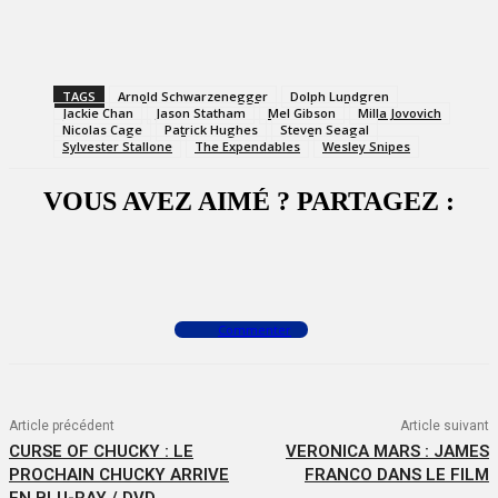
TAGS
Arnold Schwarzenegger
Dolph Lundgren
Jackie Chan
Jason Statham
Mel Gibson
Milla Jovovich
Nicolas Cage
Patrick Hughes
Steven Seagal
Sylvester Stallone
The Expendables
Wesley Snipes
VOUS AVEZ AIMÉ ? PARTAGEZ :
Facebook
X
WhatsApp
Commenter
Article précédent
Article suivant
CURSE OF CHUCKY : LE
VERONICA MARS : JAMES
PROCHAIN CHUCKY ARRIVE
FRANCO DANS LE FILM