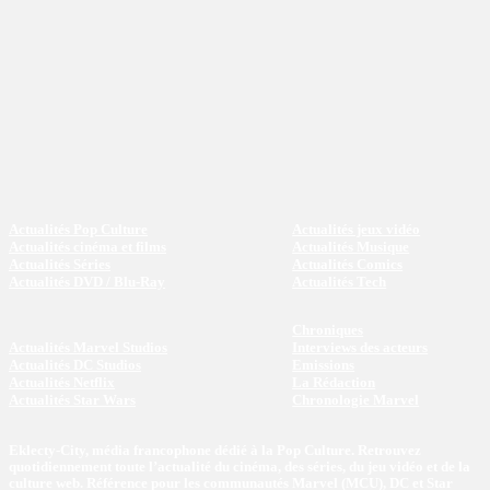
Actualités Pop Culture
Actualités jeux vidéo
Actualités cinéma et films
Actualités Musique
Actualités Séries
Actualités Comics
Actualités DVD / Blu-Ray
Actualités Tech
Chroniques
Actualités Marvel Studios
Interviews des acteurs
Actualités DC Studios
Emissions
Actualités Netflix
La Rédaction
Actualités Star Wars
Chronologie Marvel
Eklecty-City, média francophone dédié à la Pop Culture. Retrouvez
quotidiennement toute l’actualité du cinéma, des séries, du jeu vidéo et de la
culture web. Référence pour les communautés Marvel (MCU), DC et Star