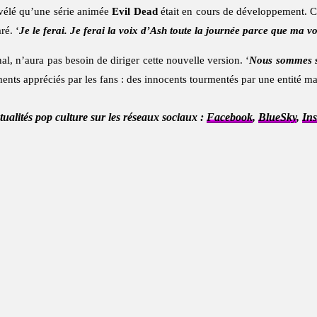
vélé qu’une série animée
Evil Dead
était en cours de développement. 
aré. ‘
Je le ferai. Je ferai la voix d’Ash toute la journée parce que ma vo
inal, n’aura pas besoin de diriger cette nouvelle version. ‘
Nous sommes so
éléments appréciés par les fans : des innocents tourmentés par une entité
ctualités pop culture sur les réseaux sociaux :
Facebook
,
BlueSky
,
In