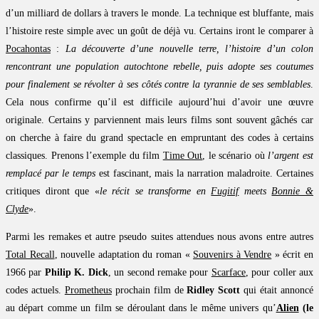
d’un milliard de dollars à travers le monde. La technique est bluffante, mais
l’histoire reste simple avec un goût de déjà vu. Certains iront le comparer à
Pocahontas
:
La découverte d’une nouvelle terre, l’histoire d’un colon
rencontrant une population autochtone rebelle, puis adopte ses coutumes
pour finalement se révolter à ses côtés contre la tyrannie de ses semblables
.
Cela nous confirme qu’il est difficile aujourd’hui d’avoir une œuvre
originale. Certains y parviennent mais leurs films sont souvent gâchés car
on cherche à faire du grand spectacle en empruntant des codes à certains
classiques. Prenons l’exemple du film
Time Out
, le scénario où
l’argent est
remplacé par le temps
est fascinant, mais la narration maladroite. Certaines
critiques diront que «
le récit se transforme en
Fugitif
meets
Bonnie &
Clyde
».
Parmi les remakes et autre pseudo suites attendues nous avons entre autres
Total Recall
, nouvelle adaptation du roman «
Souvenirs à Vendre
» écrit en
1966 par
Philip K. Dick
, un second remake pour
Scarface
, pour coller aux
codes actuels.
Prometheus
prochain film de
Ridley Scott
qui était annoncé
au départ comme un film se déroulant dans le même univers qu’
Alien
(le