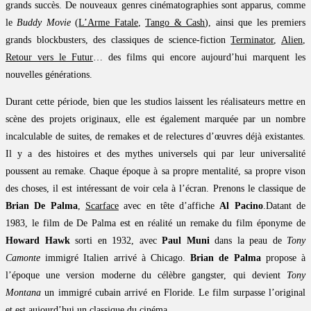
grands succès. De nouveaux genres cinématographies sont apparus, comme
le
Buddy Movie
(
L’Arme Fatale
,
Tango & Cash
), ainsi que les premiers
grands blockbusters, des classiques de science-fiction
Terminator
,
Alien
,
Retour vers le Futur
… des films qui encore aujourd’hui marquent les
nouvelles générations.
Durant cette période, bien que les studios laissent les réalisateurs mettre en
scène des projets originaux, elle est également marquée par un nombre
incalculable de suites, de remakes et de relectures d’œuvres déjà existantes.
Il y a des histoires et des mythes universels qui par leur universalité
poussent au remake. Chaque époque à sa propre mentalité, sa propre vison
des choses, il est intéressant de voir cela à l’écran. Prenons le classique de
Brian De Palma
,
Scarface
avec en tête d’affiche
Al Pacino
.Datant de
1983, le film de De Palma est en réalité un remake du film éponyme de
Howard Hawk
sorti en 1932, avec
Paul Muni
dans la peau de
Tony
Camonte
immigré Italien arrivé à Chicago.
Brian de Palma
propose à
l’époque une version moderne du célèbre gangster, qui devient
Tony
Montana
un immigré cubain arrivé en Floride. Le film surpasse l’original
et est aujourd’hui un classique du cinéma.