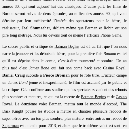
années 80, qui sont aujourd’hui des classiques. D’autre part, les films de
Burton seront suivis de deux épisodes, au milieu des années 90, qui vont
détruire par leur médiocrité l’intérêt des spectateurs pour le héros, le
réalisateur,
Joel Shumacher
, déclare même que
Batman et Robin
est son
pire long métrage. Nous lui devons tout de même l’efficace
Phone Game
.
Le succès public et critique de
Batman Begins
est dû au fait que l’on nous
narre la jeunesse et les débuts du héros, pour la première fois
Batman
est tel
qu’il est dépeint dans le comic, c’est-à-dire tourmenté et sombre. Un an
plus tard c’est
James Bond
qui fait son come back avec
Casino Royal
.
Daniel Craig
succède à
Pierce Brosnan
pour le rôle titre. L’acteur campe
un
James Bond
jeune et inexpérimenté, le film est acclamé par le public et
la critique. Cela confirme aux studios que les spectateurs veulent des reboots
plus sombres et matures, ce qui est la recette de
Batman Begins
et de
Casino
Royal
. Le deuxième volet Batman, mettra tout le monde d’accord,
The
Dark Knight
pousse les studios à mettre en chantier plusieurs reboots de
super-héros avec un ton plus sombre, plus mature, entre autres un reboot de
Superman
est attendu pour 2013, et alors que le troisième volet est sorti en