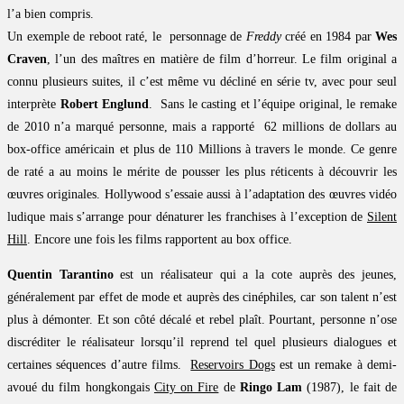
l’a bien compris.
Un exemple de reboot raté, le personnage de
Freddy
créé en 1984 par
Wes
Craven
, l’un des maîtres en matière de film d’horreur. Le film original a
connu plusieurs suites, il c’est même vu décliné en série tv, avec pour seul
interprète
Robert Englund
. Sans le casting et l’équipe original, le remake
de 2010 n’a marqué personne, mais a rapporté 62 millions de dollars au
box-office américain et plus de 110 Millions à travers le monde. Ce genre
de raté a au moins le mérite de pousser les plus réticents à découvrir les
œuvres originales. Hollywood s’essaie aussi à l’adaptation des œuvres vidéo
ludique mais s’arrange pour dénaturer les franchises à l’exception de
Silent
Hill
. Encore une fois les films rapportent au box office.
Quentin Tarantino
est un réalisateur qui a la cote auprès des jeunes,
généralement par effet de mode et auprès des cinéphiles, car son talent n’est
plus à démonter. Et son côté décalé et rebel plaît. Pourtant, personne n’ose
discréditer le réalisateur lorsqu’il reprend tel quel plusieurs dialogues et
certaines séquences d’autre films.
Reservoirs Dogs
est un remake à demi-
avoué du film hongkongais
City on Fire
de
Ringo Lam
(1987), le fait de