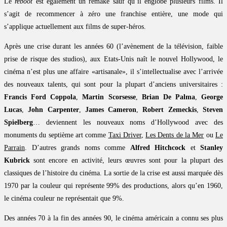
Le
reboot
est également un remake sauf qu’il englobe plusieurs films. Il
s’agit de recommencer à zéro une franchise entière, une mode qui
s’applique actuellement aux films de super-héros.
Après une crise durant les années 60 (l’avènement de la télévision, faible
prise de risque des studios), aux Etats-Unis naît le nouvel Hollywood, le
cinéma n’est plus une affaire «artisanale», il s’intellectualise avec l’arrivée
des nouveaux talents, qui sont pour la plupart d’anciens universitaires :
Francis Ford Coppola
,
Martin Scorsesse
,
Brian De Palma
,
George
Lucas
,
John Carpenter
,
James Cameron
,
Robert Zemeckis
,
Steven
Spielberg
… deviennent les nouveaux noms d’Hollywood avec des
monuments du septième art comme
Taxi Driver
,
Les Dents de la Mer
ou
Le
Parrain
. D’autres grands noms comme
Alfred Hitchcock
et
Stanley
Kubrick
sont encore en activité, leurs œuvres sont pour la plupart des
classiques de l’histoire du cinéma. La sortie de la crise est aussi marquée dès
1970 par la couleur qui représente 99% des productions, alors qu’en 1960,
le cinéma couleur ne représentait que 9%.
Des années 70 à la fin des années 90, le cinéma américain a connu ses plus