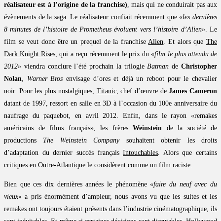
réalisateur est à l’origine de la franchise)
, mais qui ne conduirait pas aux
évènements de la saga. Le réalisateur confiait récemment que «
les dernières
8 minutes de l’histoire de Prometheus évoluent vers l’histoire d’Alien
». Le
film se veut donc être un prequel de la franchise
Alien
. Et alors que
The
Dark Knight Rises
, qui a reçu récemment le prix du «
film le plus attendu de
2012
» viendra conclure l’été prochain la trilogie
Batman
de
Christopher
Nolan
,
Warner Bros
envisage d’ores et déjà un reboot pour le chevalier
noir. Pour les plus nostalgiques,
Titanic
, chef d’œuvre de
James Cameron
datant de 1997, ressort en salle en 3D à l’occasion du 100e anniversaire du
naufrage du paquebot, en avril 2012. Enfin, dans le rayon «remakes
américains de films français», les frères
Weinstein
de la société de
productions
The Weinstein Company
souhaitent obtenir les droits
d’adaptation du dernier succès français
Intouchables
. Alors que certains
critiques en Outre-Atlantique le considèrent comme un film raciste.
Bien que ces dix dernières années le phénomène «
faire du neuf avec du
vieux
» a pris énormément d’ampleur, nous avons vu que les suites et les
remakes ont toujours étaient présents dans l’industrie cinématographique, ils