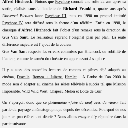
Alfred Hitchcock
. Notons que
Psychose
connait une suite 22 ans après sa
sortie, réalisée sous la houlette de
Richard Franklin
, quatre ans après
Universal Pictures
lance
Psychose III
, puis en 1990 un prequel intitulé
Psychose IV
sera diffusé sous la forme d’un téléfilm. Enfin en 1998, le
classique d’
Alfred Hitchcock
fait l’objet d’un remake sous la direction de
Gus Van Sant
. Le réalisateur reprend l’original plan par plan. La seule
différence majeure est l’ajout de la couleur.
Gus Van Sant
respecte les erreurs commises par Hitchcock ou subtilité de
l’auteur, comme le caméo du cinéaste en apparaissant à sa place.
Il y a aussi des nouvelles lectures de romans et pièces déjà adaptés au
cinéma,
Dracula
,
Romeo + Juliette
,
Hamlet
… A l’aube de l’an 2000 la
mode sera d’adapter au cinéma les séries télévisés à succès tel que
Mission
Impossible
,
Wild Wild West
,
Chapeau Melon et Botte de Cuir
.
On s’aperçoit donc que ce phénomène «
faire du neuf avec du vieux
» fait
partie du paysage cinématographique depuis des décennies. Pourquoi de nos
jours ce procédé et tant décrié ? Nous allons essayer d’y répondre dans la
partie suivante.