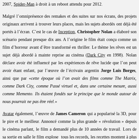
2007,
Spider-Man
à droit à un reboot attendu pour 2012.
Malgré l’omniprésence des remakes et des suites sur nos écrans, des projets
originaux arrivent à trouver leurs places, mais les sujets abordés ont déjà été
portés à l’écran. C’est le cas de
Inception
,
Christopher Nolan
a élaboré son
scénario pendant presque dix ans. A l’origine le film était conçu comme un
film d’horreur avant d’être transformé en thriller. Le thème les rêves est un
sujet déjà abordé à mainte reprise au cinéma (
Dark City
en 1998). Nolan
déclare avoir été influencé par les expériences de rêve lucide que l’on peut
avoir étant enfant, par l’œuvre de l’écrivain argentin
Jorge Luis Borges
,
ainsi que par «
cette époque où l’on avait des films comme The Matrix,
comme Dark City, comme Passé virtuel et, dans une certaine mesure, aussi
comme Memento. Ils étaient fondés sur le principe que le monde autour de
nous pourrait ne pas être réel.
»
Avatar
également, l’œuvre de
James Cameron
qui a popularisé la 3D, pour
le pire et le meilleur. Annoncé comme la plus grande « révolution » depuis
le cinéma parlant, le film a demandé plus de 10 années de travail. Lors de
sa sortie en salle le film explose tous les records, les recettes montent à plus