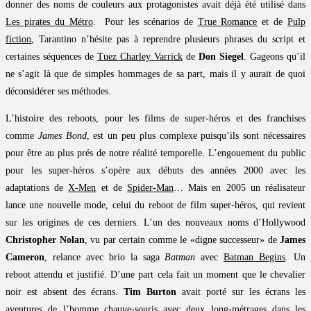
donner des noms de couleurs aux protagonistes avait déjà été utilisé dans
Les pirates du Métro
. Pour les scénarios de
True Romance
et de
Pulp
fiction
, Tarantino n’hésite pas à reprendre plusieurs phrases du script et
certaines séquences de
Tuez Charley Varrick
de
Don Siegel
. Gageons qu’il
ne s’agit là que de simples hommages de sa part, mais il y aurait de quoi
déconsidérer ses méthodes.
L’histoire des reboots, pour les films de super-héros et des franchises
comme
James Bond
, est un peu plus complexe puisqu’ils sont nécessaires
pour être au plus prés de notre réalité temporelle. L’engouement du public
pour les super-héros s’opère aux débuts des années 2000 avec les
adaptations de
X-Men
et de
Spider-Man
… Mais en 2005 un réalisateur
lance une nouvelle mode, celui du reboot de film super-héros, qui revient
sur les origines de ces derniers. L’un des nouveaux noms d’Hollywood
Christopher Nolan
, vu par certain comme le «digne successeur» de
James
Cameron
, relance avec brio la saga
Batman
avec
Batman Begins
. Un
reboot attendu et justifié. D’une part cela fait un moment que le chevalier
noir est absent des écrans.
Tim Burton
avait porté sur les écrans les
aventures de l’homme chauve-souris avec deux long-métrages dans les