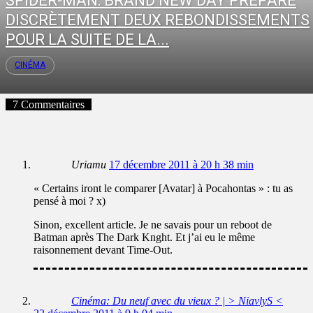
SPIDER-MAN: BRAND NEW DAY PRÉPARE
DISCRÈTEMENT DEUX REBONDISSEMENTS
POUR LA SUITE DE LA...
CINÉMA
7 Commentaires
Uriamu
17 décembre 2011 à 20 h 38 min
« Certains iront le comparer [Avatar] à Pocahontas » : tu as
pensé à moi ? x)
Sinon, excellent article. Je ne savais pour un reboot de
Batman après The Dark Knght. Et j’ai eu le même
raisonnement devant Time-Out.
Cinéma: Du neuf avec du vieux ? | > NiavlyS <