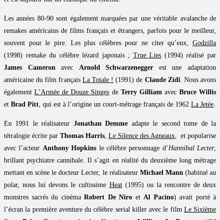
Les années 80-90 sont également marquées par une véritable avalanche de
remakes américains de films français et étrangers, parfois pour le meilleur,
souvent pour le pire. Les plus célèbres pour ne citer qu’eux,
Godzilla
(1998) remake du célèbre lézard japonais ;
True Lies
(1994) réalisé par
James Cameron
avec
Arnold Schwarzenegger
est une adaptation
américaine du film français
La Totale !
(1991) de
Claude Zidi
. Nous avons
également
L’Armée de Douze Singes
de
Terry Gilliam
avec
Bruce Willis
et
Brad Pitt
, qui est à l’origine un court-métrage français de 1962
La Jetée
.
En 1991 le réalisateur
Jonathan Demme
adapte le second tome de la
tétralogie écrite par
Thomas Harris
,
Le Silence des Agneaux
, et popularise
avec l’acteur
Anthony Hopkins
le célèbre personnage d’
Hannibal Lecter
,
brillant psychiatre cannibale. Il s’agit en réalité du deuxième long métrage
mettant en scène le docteur Lecter, le réalisateur
Michael Mann
(habitué au
polar, nous lui devons le cultissime
Heat
(1995) ou la rencontre de deux
monstres sacrés du cinéma
Robert De Niro
et
Al Pacino
) avait porté à
l’écran la première aventure du célèbre serial killer avec le film
Le Sixième