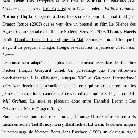
Sens
,
Brian Cox
interprète le rôle titre et
William L. Petersen
(
Gil
Grissom
dans la série
Les Experts
) sera l’agent fédéral
William Graham
.
Anthony Hopkins
reprendra deux fois son rôle pour
Hannibal
(2001) et
Dragon Rouge
(2002) qui se veut être un prequel au film
Le Silence des
Agneaux
donc remake du film
Le Sixième Sens
. En 2006
Thomas Harris
publie
Hannibal Lecter : Les Origines du Mal
, comme son nom l’indique il
s’agit d’un prequel à
Dragon Rouge
, revenant sur la jeunesse d’
Hannibal
Lecter
.
Le roman sera adapté un an plus tard au cinéma avec dans le rôle titre
l’acteur français
Gaspard Ulliel
. Un personnage que l’on retrouvera
prochainement à la télévision, puisque
NBC
et
Gaumont International
Television
développent actuellement une série qui se concentrera sur les
jeunes années du tueur cannibale et de sa confrontation avec l’agent du FBI,
Will Graham
. La série se placerait donc entre
Hannibal Lecter : Les
Origines du Mal
et
Dragon Rouge
.
Pour anecdote, pour écrire son roman,
Thomas Harris
s’inspire de trois
tueurs en série :
Ted Bundy
,
Gary Heidnick
et
Ed Gein
, le dernier inspire
le personnage de
Norman Bates
dans
Psychose
(1960) un classique signé